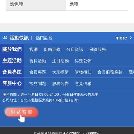
應免稅
應稅
偏遠地區配送
詐騙網頁！請小心！
得獎公告
活動快訊
more
熱門話題
銀行優惠
關於我們
官網
促銷目錄
分店資訊
保險服務
偏遠地區配送
詐騙網頁！請小心！
主題活動
會員活動
注目活動
得獎公佈
會員專區
會員專區
大宗採購
購物須知
會員服務條款
隱
客服中心
常見問題
服務公告
意見信箱
服務時間：
週一至週日 09:00-21:00，例假日依網站公告為主
公司地址：
台北市北投區大業路136號5樓 (台灣)
食品業者登錄字號 A-122662550-00000-6