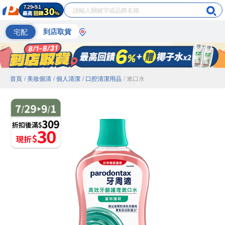
宅配
到店取貨
首頁
/ 美妝個清
/ 個人清潔
/ 口腔清潔用品
/ 漱口水