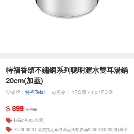
特福香頌不鏽鋼系列聰明瀝水雙耳湯鍋
20cm(加蓋)
◎品牌：
特福Tefal
◎規格： 1PC個 x 1 x 1PC個
$
899
$1,280
特福(滿800免運)
07/29-09/01 購買指定鍋具商品折扣後滿$2000送$200券(單筆