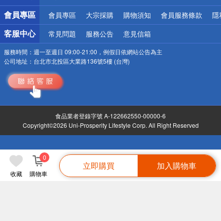
會員專區
會員專區
大宗採購
購物須知
會員服務條款
隱
客服中心
常見問題
服務公告
意見信箱
服務時間：
週一至週日 09:00-21:00，例假日依網站公告為主
公司地址：
台北市北投區大業路136號5樓 (台灣)
食品業者登錄字號 A-122662550-00000-6
Copyright©2026 Uni-Prosperity Lifestyle Corp. All Right Reserved
0
立即購買
加入購物車
收藏
購物車