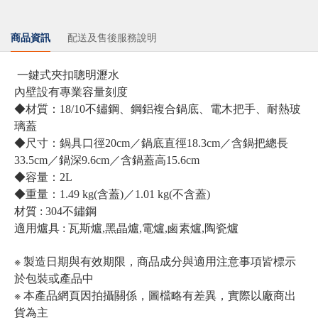
商品資訊
配送及售後服務說明
一鍵式夾扣聰明瀝水
內壁設有專業容量刻度
◆材質：18/10不鏽鋼、鋼鋁複合鍋底、電木把手、耐熱玻
璃蓋
◆尺寸：鍋具口徑20cm／鍋底直徑18.3cm／含鍋把總長
33.5cm／鍋深9.6cm／含鍋蓋高15.6cm
◆容量：2L
◆重量：1.49 kg(含蓋)／1.01 kg(不含蓋)
材質 : 304不鏽鋼
適用爐具 : 瓦斯爐,黑晶爐,電爐,鹵素爐,陶瓷爐
※ 製造日期與有效期限，商品成分與適用注意事項皆標示
於包裝或產品中
※ 本產品網頁因拍攝關係，圖檔略有差異，實際以廠商出
貨為主