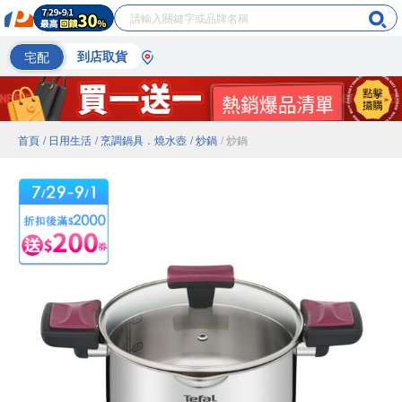
宅配
到店取貨
首頁
/ 日用生活
/ 烹調鍋具．燒水壺
/ 炒鍋
/ 炒鍋