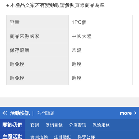
※ 本產品文案若有變動敬請參照實際商品為準
容量
1PC個
商品來源國家
中國大陸
保存溫層
常溫
應免稅
應稅
應免稅
應稅
偏遠地區配送
詐騙網頁！請小心！
得獎公告
活動快訊
more
熱門話題
銀行優惠
關於我們
官網
促銷目錄
分店資訊
保險服務
偏遠地區配送
詐騙網頁！請小心！
主題活動
會員活動
注目活動
得獎公佈