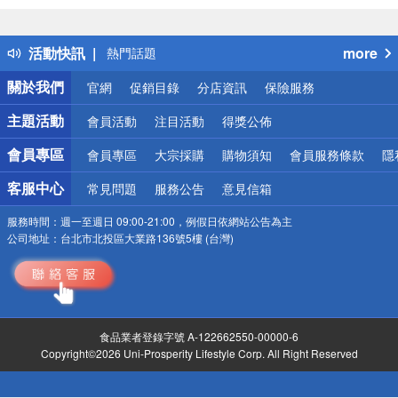
詐騙網頁！請小心！
得獎公告
活動快訊
more
熱門話題
銀行優惠
關於我們
官網
促銷目錄
分店資訊
保險服務
偏遠地區配送
詐騙網頁！請小心！
主題活動
會員活動
注目活動
得獎公佈
會員專區
會員專區
大宗採購
購物須知
會員服務條款
隱
客服中心
常見問題
服務公告
意見信箱
服務時間：
週一至週日 09:00-21:00，例假日依網站公告為主
公司地址：
台北市北投區大業路136號5樓 (台灣)
食品業者登錄字號 A-122662550-00000-6
Copyright©2026 Uni-Prosperity Lifestyle Corp. All Right Reserved