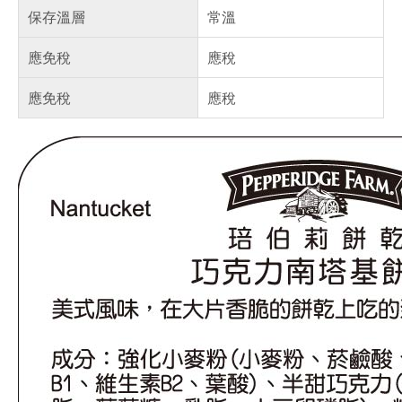
保存溫層
常溫
應免稅
應稅
應免稅
應稅