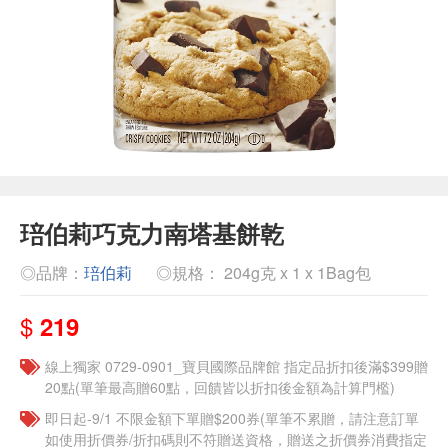
琣伯莉巧克力南塔基餅乾
◎品牌：
琣伯莉
◎規格： 204g克 x 1 x 1Bag包
$
219
線上獨家 0729-0901_寶貝國際品牌館​ ​​指定品折扣後滿$399贈
20點(單筆最高贈60點，回饋皆以折扣後金額為計算門檻)
即日起-9/1 不限金額下單贈$200券(單筆不累贈，請注意訂單
如使用折價券/折扣碼則不符贈送資格，贈送之折價券消費指定