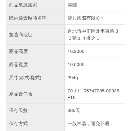
商品來源國家
美國
國內負責廠商名稱
寶貝國際有限公司
台北市中正區北平東路３
製造商地址
０號１４樓之１
商品高度
16.9000
商品寬度
10.0000
尺寸(款式/樣式)
204g
70-111-05747085-00036-
產品責任險
PDL
保存天數
365天
保存方式
一般常溫，避免日曬