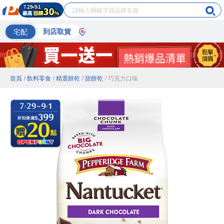
宅配
到店取貨
首頁
/ 飲料零食
/ 精選餅乾
/ 甜餅乾
/ 巧克力口味