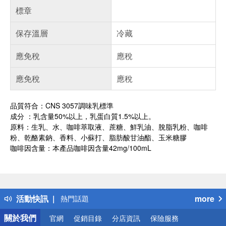
標章
保存溫層
冷藏
應免稅
應稅
應免稅
應稅
品質符合：CNS 3057調味乳標準
成分 ：乳含量50%以上，乳蛋白質1.5%以上。
原料：生乳、水、咖啡萃取液、蔗糖、鮮乳油、脫脂乳粉、咖啡
粉、乾酪素鈉、香料、小蘇打、脂肪酸甘油酯、玉米糖膠
咖啡因含量：本產品咖啡因含量42mg/100mL
偏遠地區配送
詐騙網頁！請小心！
得獎公告
活動快訊
more
熱門話題
銀行優惠
關於我們
官網
促銷目錄
分店資訊
保險服務
偏遠地區配送