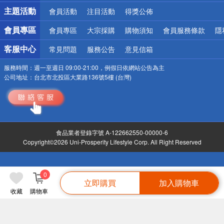
詐騙網頁！請小心！
主題活動
會員活動
注目活動
得獎公佈
會員專區
會員專區
大宗採購
購物須知
會員服務條款
隱
客服中心
常見問題
服務公告
意見信箱
服務時間：
週一至週日 09:00-21:00，例假日依網站公告為主
公司地址：
台北市北投區大業路136號5樓 (台灣)
食品業者登錄字號 A-122662550-00000-6
Copyright©2026 Uni-Prosperity Lifestyle Corp. All Right Reserved
0
立即購買
加入購物車
收藏
購物車