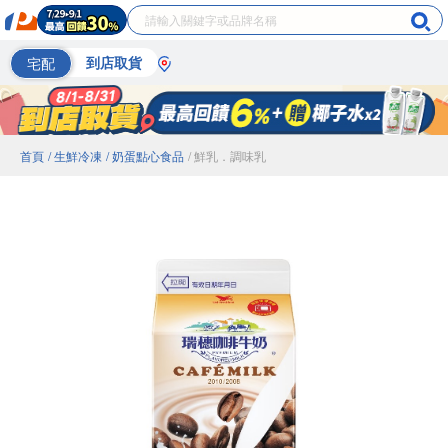
宅配
到店取貨
首頁
/ 生鮮冷凍
/ 奶蛋點心食品
/ 鮮乳．調味乳