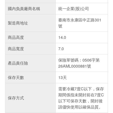
國內負責廠商名稱
統一企業(股)公司
臺南市永康區中正路301
製造商地址
號
商品高度
14.0
商品寬度
7.0
保險單號碼：0506字第
產品責任險
26AML0000881號
保存天數
13天
需要冷藏7度C以下，保存
期間係指未開封前在7度C
保存方式
以下可保存天數，開封後
請儘快使用以確保品質。