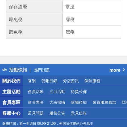
保存溫層
常溫
應免稅
應稅
應免稅
應稅
偏遠地區配送
詐騙網頁！請小心！
得獎公告
活動快訊
more
熱門話題
銀行優惠
關於我們
官網
促銷目錄
分店資訊
保險服務
偏遠地區配送
詐騙網頁！請小心！
主題活動
會員活動
注目活動
得獎公佈
會員專區
會員專區
大宗採購
購物須知
會員服務條款
隱
客服中心
常見問題
服務公告
意見信箱
服務時間：
週一至週日 09:00-21:00，例假日依網站公告為主