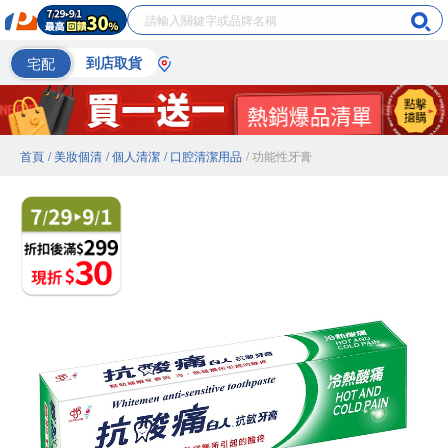
宅配
到店取貨
首頁
/ 美妝個清
/ 個人清潔
/ 口腔清潔用品
/ 功能性牙膏