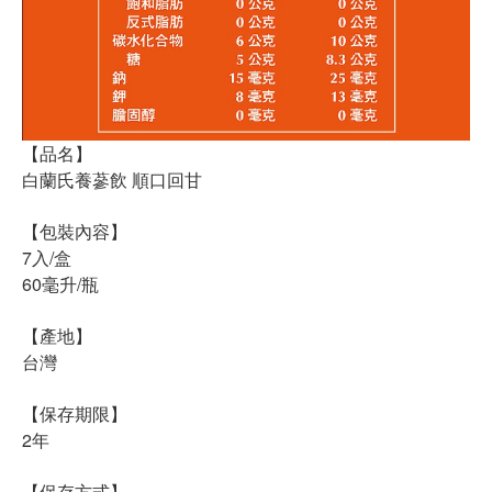
【品名】
白蘭氏養蔘飲 順口回甘
【包裝內容】
7入/盒
60毫升/瓶
【產地】
台灣
【保存期限】
2年
【保存方式】