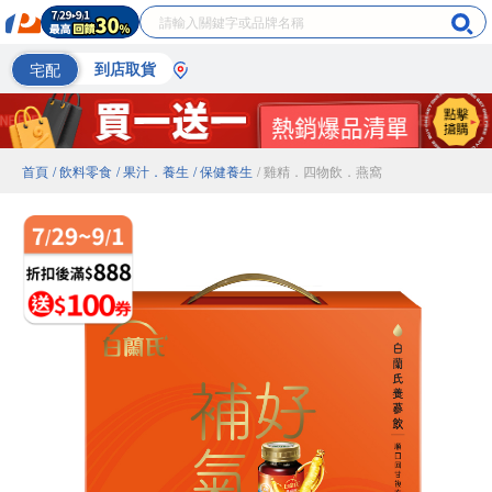
宅配
到店取貨
首頁
/ 飲料零食
/ 果汁．養生
/ 保健養生
/ 雞精．四物飲．燕窩