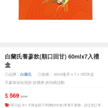
白蘭氏養蔘飲(順口回甘) 60mlx7入禮
盒
◎品牌：
白蘭氏
◎規格： 60ml毫升 x 7 x 1BOX盒
不參加全站現折.折價券.折扣碼活動
$
569
$599
即日起-9/1 不限金額下單贈$200券(單筆不累贈，請注意訂單