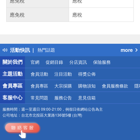
應免稅
應稅
應免稅
應稅
偏遠地區配送
詐騙網頁！請小心！
得獎公告
活動快訊
more
熱門話題
銀行優惠
關於我們
官網
促銷目錄
分店資訊
保險服務
偏遠地區配送
詐騙網頁！請小心！
主題活動
會員活動
注目活動
得獎公佈
會員專區
會員專區
大宗採購
購物須知
會員服務條款
隱
客服中心
常見問題
服務公告
意見信箱
服務時間：
週一至週日 09:00-21:00，例假日依網站公告為主
公司地址：
台北市北投區大業路136號5樓 (台灣)