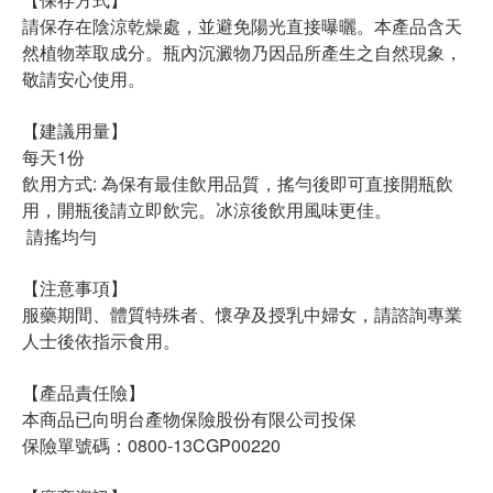
請保存在陰涼乾燥處，並避免陽光直接曝曬。本產品含天
然植物萃取成分。瓶內沉澱物乃因品所產生之自然現象，
敬請安心使用。
【建議用量】
每天1份
飲用方式: 為保有最佳飲用品質，搖勻後即可直接開瓶飲
用，開瓶後請立即飲完。冰涼後飲用風味更佳。
請搖均勻
【注意事項】
服藥期間、體質特殊者、懷孕及授乳中婦女，請諮詢專業
人士後依指示食用。
【產品責任險】
本商品已向明台產物保險股份有限公司投保
保險單號碼：0800-13CGP00220