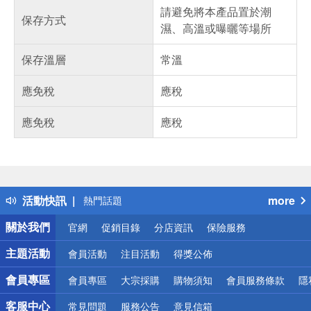
請避免將本產品置於潮
保存方式
濕、高溫或曝曬等場所
保存溫層
常溫
應免稅
應稅
應免稅
應稅
偏遠地區配送
詐騙網頁！請小心！
得獎公告
活動快訊
more
熱門話題
銀行優惠
關於我們
官網
促銷目錄
分店資訊
保險服務
偏遠地區配送
詐騙網頁！請小心！
主題活動
會員活動
注目活動
得獎公佈
會員專區
會員專區
大宗採購
購物須知
會員服務條款
隱
客服中心
常見問題
服務公告
意見信箱