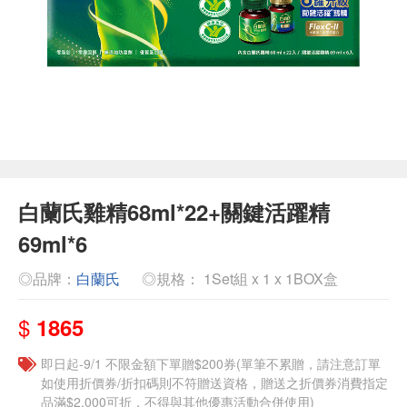
白蘭氏雞精68ml*22+關鍵活躍精
69ml*6
◎品牌：
白蘭氏
◎規格： 1Set組 x 1 x 1BOX盒
$
1865
即日起-9/1 不限金額下單贈$200券(單筆不累贈，請注意訂單
如使用折價券/折扣碼則不符贈送資格，贈送之折價券消費指定
品滿$2,000可折，不得與其他優惠活動合併使用)