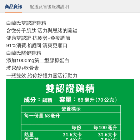
商品資訊
配送及售後服務說明
白蘭氏雙認證雞精
含微分子肌肽 活力與思緒的關鍵
健康雙認證 抗疲勞+免疫調節
91%消費者認同 清爽更順口
白蘭氏關鍵雞精
添加1000mg第二型膠原蛋白
玻尿酸+軟骨素
一瓶雙效 給你好體力靈活行動力