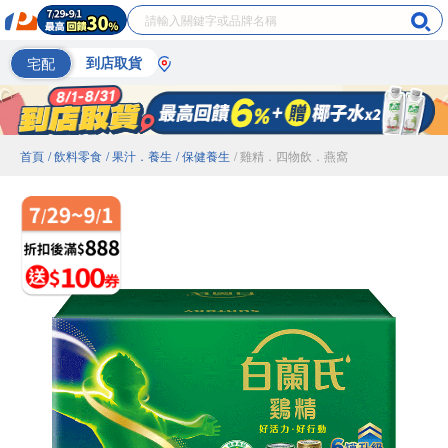
宅配
到店取貨
首頁
/ 飲料零食
/ 果汁．養生
/ 保健養生
/ 雞精．四物飲．燕窩