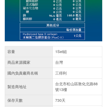
容量
1Set組
商品來源國家
台灣
國內負責廠商名稱
三得利
台北市松山區敦化北路88
製造商地址
號13樓
保存天數
730天