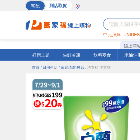
宅配
到店取貨
中元拜拜
UNIDES
巧克力
罐頭
海苔
線上商
好康主題
生鮮冷凍
飲料零食
米油沖
首頁
/ 日用生活
/ 家庭清潔 殺蟲
/ 洗衣精 洗衣球