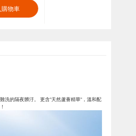
入購物車
洗的隔夜髒汙。 更含”天然蘆薈精華”，溫和配
！