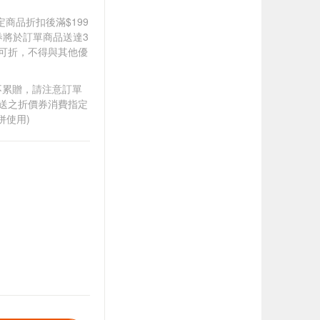
道指定商品折扣後滿$199
價券將於訂單商品送達3
0可折，不得與其他優
筆不累贈，請注意訂單
贈送之折價券消費指定
併使用)