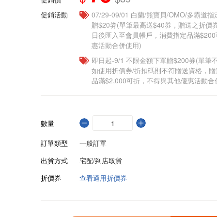
促銷活動
07/29-09/01 白蘭/熊寶貝/OMO/多霸
贈$20劵(單筆最高送$40券，贈送之折
日後匯入至會員帳戶，消費指定品滿$20
惠活動合併使用)
即日起-9/1 不限金額下單贈$200券(單
如使用折價券/折扣碼則不符贈送資格，
品滿$2,000可折，不得與其他優惠活動合
數量
訂單類型
一般訂單
出貨方式
宅配/到店取貨
折價券
查看適用折價券