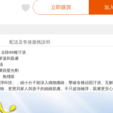
立即購買
加
配送及售後服務說明
 去除99種汙漬
華溫和親膚
漬
磷與螢光劑
、無殘留
淨科技」，細小分子能深入織物纖維，擊破各種頑固汙漬、瓦解難
物，更寶貝家人與孩子的細緻肌膚。不只超強極淨，親膚更安心