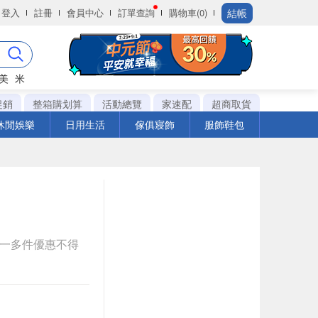
結帳
登入
註冊
會員中心
訂單查詢
購物車(0)
美
米
促銷
整箱購划算
活動總覽
家速配
超商取貨
休閒娛樂
日用生活
傢俱寢飾
服飾鞋包
送一多件優惠不得