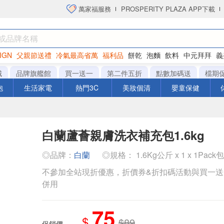
萬家福服務
PROSPERITY PLAZA APP下載
IGN
父親節送禮
冷氣最高省萬
福利品
餅乾
泡麵
飲料
中元拜拜
義
洋芋片
城
品牌旗艦館
買一送一
第二件五折
點數加碼送
檔期
泡
生活家電
熱門3C
美妝個清
嬰童保健
白蘭蘆薈親膚洗衣補充包1.6kg
◎品牌：
白蘭
◎規格： 1.6Kg公斤 x 1 x 1Pack包
不參加全站現折優惠，折價券&折扣碼活動與買一
併用
75
$
$89
促銷價