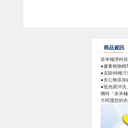
商品資訊
奈米極淨科技
●蘆薈植物精
●去除99種汙
●安心無添加
●低泡易沖洗
獨特「奈米極
方呵護您的衣