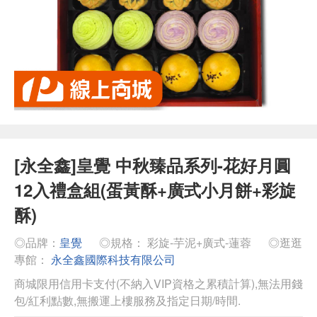
[永全鑫]皇覺 中秋臻品系列-花好月圓
12入禮盒組(蛋黃酥+廣式小月餅+彩旋
酥)
◎品牌：
皇覺
◎規格： 彩旋-芋泥+廣式-蓮蓉
◎逛逛
專館：
永全鑫國際科技有限公司
商城限用信用卡支付(不納入VIP資格之累積計算),無法用錢
包/紅利點數,無搬運上樓服務及指定日期/時間.