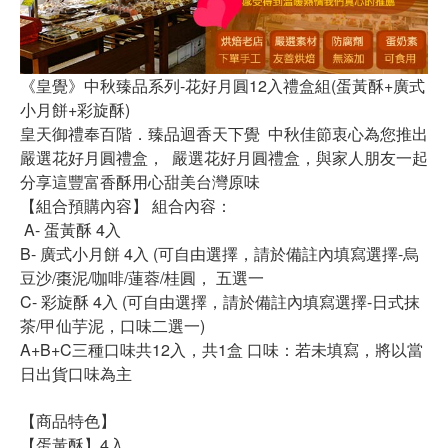
《皇覺》中秋臻品系列-花好月圓12入禮盒組(蛋黃酥+廣式
小月餅+彩旋酥)
皇天御禮奉百階．臻品迴香天下覺 中秋佳節衷心為您推出
嚴選花好月圓禮盒， 嚴選花好月圓禮盒，與家人朋友一起
分享這豐富香酥用心甜美台灣原味
【組合預購內容】 組合內容：
A- 蛋黃酥 4入
B- 廣式小月餅 4入 (可自由選擇，請於備註內填寫選擇-烏
豆沙/棗泥/咖啡/蓮蓉/桂圓， 五選一
C- 彩旋酥 4入 (可自由選擇，請於備註內填寫選擇-日式抹
茶/甲仙芋泥，口味二選一)
A+B+C三種口味共12入，共1盒 口味：若未填寫，將以當
日出貨口味為主
【商品特色】
【蛋黃酥】4入