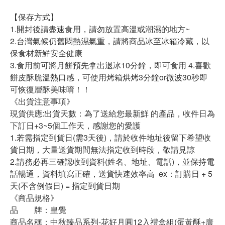
【保存方式】
1.開封後請盡速食用，請勿放置高溫或潮濕的地方~
2.台灣氣候仍舊悶熱濕氣重，請將商品冰至冰箱冷藏，以
保食材新鮮安全健康
3.食用前可將月餅預先拿出退冰10分鐘，即可食用 4.喜歡
餅皮酥脆溫熱口感，可使用烤箱烘烤3分鐘or微波30秒即
可恢復層酥美味唷！！
《出貨注意事項》
現貨供應:出貨天數：為了送給您最新鮮 的產品，收件日為
下訂日+3~5個工作天，感謝您的愛護
1.若需指定到貨日(需3天後)，請於收件地址後留下希望收
貨日期，大量送貨期間無法指定收到時段，敬請見諒
2.請務必再三確認收到資料(姓名、地址、電話)，並保持電
話暢通，資料填寫正確，送貨快速效率高 ex：訂購日 + 5
天(不含例假日) = 指定到貨日期
《商品規格》
品 牌：皇覺
商品名稱：中秋臻品系列-花好月圓12入禮盒組(蛋黃酥+廣