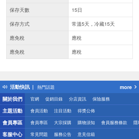
保存天數
15日
保存方式
常溫5天，冷藏15天
應免稅
應稅
應免稅
應稅
偏遠地區配送
詐騙網頁！請小心！
得獎公告
熱門話題
活動快訊
more
銀行優惠
關於我們
官網
促銷目錄
分店資訊
保險服務
偏遠地區配送
詐騙網頁！請小心！
主題活動
會員活動
注目活動
得獎公佈
會員專區
會員專區
大宗採購
購物須知
會員服務條款
隱
客服中心
常見問題
服務公告
意見信箱