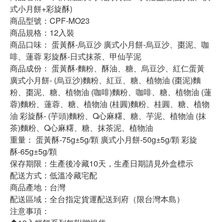
式小月餅+彩旋酥)
商品型號：CPF-MO23
商品規格：12入裝
商品口味： 蛋黃酥-烏豆沙 廣式小月餅-烏豆沙、棗泥、咖
啡、蓮蓉 彩旋酥-日式抹茶、甲仙芋泥
商品成份： 蛋黃酥-麵粉、酥油、糖、烏豆沙、紅仁蛋黃
廣式小月餅- (烏豆沙)麵粉、紅豆、糖、植物油 (棗泥)麵
粉、棗泥、糖、植物油 (咖啡)麵粉、咖啡、糖、植物油 (蓮
蓉)麵粉、蓮蓉、糖、植物油 (桂圓)麵粉、桂圓、糖、植物
油 彩旋酥- (芋頭)麵粉、Q心麻糬、糖、芋泥、植物油 (抹
茶)麵粉、Q心麻糬、糖、抹茶泥、植物油
重量： 蛋黃酥-75g±5g/顆 廣式小月餅-50g±5g/顆 彩旋
酥-65g±5g/顆
保存期限：生產後冷藏10天，生產日期請見外盒標示
配送方式：低溫冷藏宅配
商品產地：台灣
配送區域：全台指定貨運配送到府（限台灣本島）
注意事項：