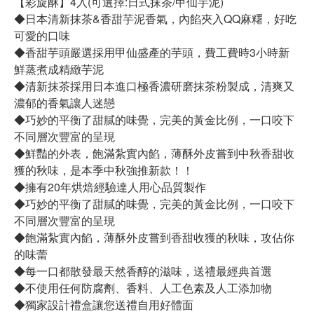
【彩旋酥】4入(可選擇:日式抹茶/甲仙芋泥)
◆日本清新抹茶&香甜芋泥香氣，內餡夾入QQ麻糬，好吃
可愛的口味
◆香甜芋頭嚴選採用甲仙盛產的芋頭，費工費時3小時新
鮮蒸煮成精緻芋泥
◆清新抹茶採用日本進口極香濃研磨抹茶粉製成，清爽又
濃郁的香氣讓人迷戀
◆巧妙的平衡了甜膩的味覺，完美的黃金比例，一口咬下
不同層次豐富的呈現
◆鮮豔的外表，飽滿紮實內餡，薄酥外皮嘗到中秋香甜收
獲的秋味，是本季中秋強推新款！！
◆擁有20年烘焙經驗達人用心品質製作
◆巧妙的平衡了甜膩的味覺，完美的黃金比例，一口咬下
不同層次豐富的呈現
◆飽滿紮實內餡，薄酥外皮嘗到香甜收獲的秋味，攻佔你
的味蕾
◆每一口都散發最天然香醇的滋味，送禮最經典首選
◆不使用任何防腐劑、香料、人工色素及人工添加物
◆獨家設計禮盒讓您送禮自用好體面