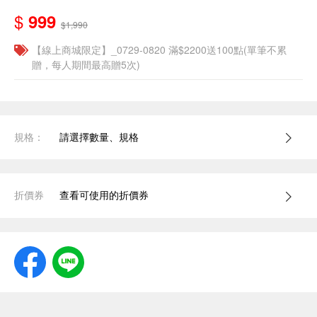
$
999
$1,990
【線上商城限定】_0729-0820 滿$2200送100點(單筆不累
贈，每人期間最高贈5次)
規格：
請選擇數量、規格
折價券
查看可使用的折價券