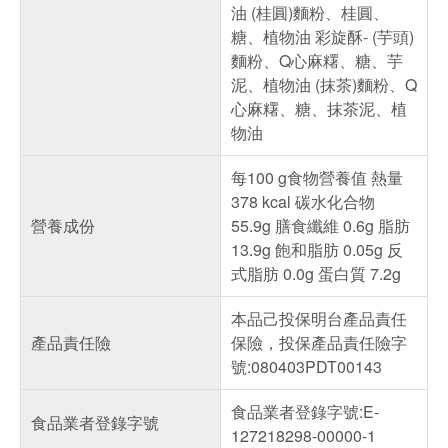
油 (桂圓)麵粉、桂圓、
糖、植物油 彩旋酥- (芋頭)
麵粉、Q心麻糬、糖、芋
泥、植物油 (抹茶)麵粉、Q
心麻糬、糖、抹茶泥、植
物油
每100 g食物營養值 熱量
378 kcal 碳水化合物
營養成份
55.9g 膳食纖維 0.6g 脂肪
13.9g 飽和脂肪 0.05g 反
式脂肪 0.0g 蛋白質 7.2g
本品己投保明台產品責任
產品責任險
保險，投保產品責任險字
號:080403PDT00143
食品業者登錄字號:E-
食品業者登錄字號
127218298-00000-1