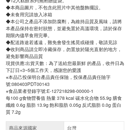
◆12入糕餅系列無附贈提袋。
◆本商品圖片，不包含此照片中其他盤飾擺設。
◆未食用完請放入冰箱
◆本公司之產品不添加防腐劑，為維持品質及風味，請將
本產品保持在密封狀態，並避免置於高溫環境，請於保存
期限內儘早食用完畢。
◆配送路途若遙遠，難免會發生搖晃或碰撞，敬請見諒
◆收到商品請立即冷藏保存，勿置放於陽光直射的地方，
避免影響商品品質
現貨供應:出貨天數：為了送給您最新鮮 的產品，收件日為
下訂日+3~5個工作天，感謝您的愛護
※本品己投保明台產品責任保險，投保產品責任險字
號:080403PDT00143
※食品業者登錄字號:E-127218298-00000-1
每100 g食物營養值 熱量 378 kcal 碳水化合物 55.9g 膳食
纖維 0.6g 脂肪 13.9g 飽和脂肪 0.05g 反式脂肪 0.0g 蛋白
質 7.2g
商品來源國家
台灣