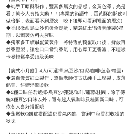
◆純手工暗酥製作，豐富多層次的品感，金黃色澤，光是
看了就令人食指大動！！(專業的術語中，蛋黃酥的酥皮叫
做暗酥，表面看不到層次，咬下後即可看到裡面的層次)
◆香綿微甜烏豆沙包覆全鴨蛋，精選紅土鴨蛋黃醃製3星
期，以獨製佐料去腥味
◆獨家多工續鹹蛋黃製作，將特選的鴨蛋取出後，揉散再
炒香壓製，讓您口口嘗到香氣，用心厚工更香濃，不噎喉
卡喉輕鬆享受頂級美味
【廣式小月餅】4入(可選擇:烏豆沙/棗泥/咖啡/蓮蓉/桂圓)
◆選自優質紅豆製作，遵循老師傅古法純手工壓製，皮薄
餡豐、餅體溼潤柔軟
◆5種口味任君選擇-烏豆沙/棗泥/咖啡/蓮蓉/桂圓，除了傳
統3種豆沙口味以外，還有超人氣咖啡及桂圓新口味，可
依各人喜好搭配哦
◆蓬鬆軟Q餅皮搭配濃郁香氣內餡，嘗到中秋香甜收獲的
秋味