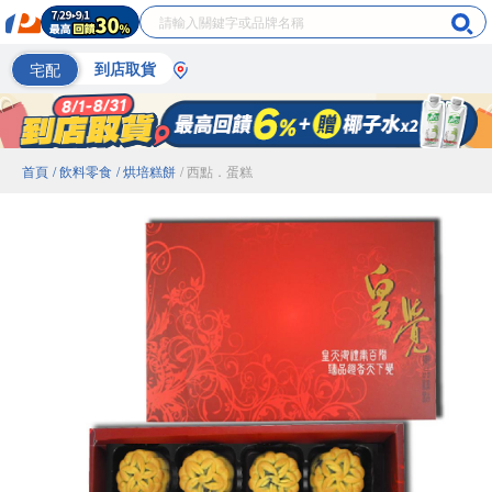
宅配
到店取貨
首頁
/ 飲料零食
/ 烘培糕餅
/ 西點．蛋糕