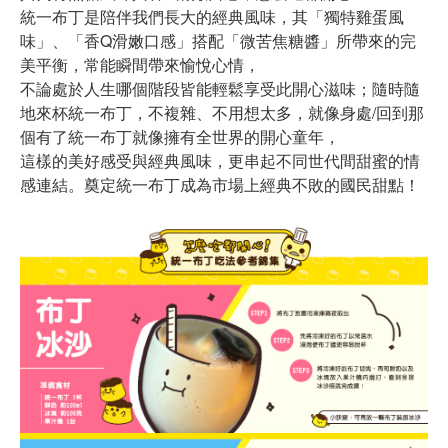
統一布丁是陪伴我們長大的經典風味，其「獨特雞蛋風
味」、「香Q滑嫩口感」搭配「微苦焦糖醬」所帶來的完
美平衡，常能瞬間帶來愉悅心情，
不論處於人生哪個階段皆能輕鬆享受此開心滋味；隨時隨
地來杯統一布丁，不複雜、不用想太多，就像身處/回到那
個有了統一布丁就像擁有全世界的開心童年，
這樣的美好感受與經典風味，更串起不同世代間甜蜜的情
感連結。奠定統一布丁成為市場上經典不敗的國民甜點！