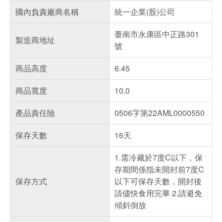
國內負責廠商名稱
統一企業(股)公司
臺南市永康區中正路301
製造商地址
號
商品高度
6.45
商品寬度
10.0
產品責任險
0506字第22AML0000550
保存天數
16天
1.需冷藏於7度C以下，保
存期間係指未開封前7度C
保存方式
以下可保存天數，開封後
請儘快食用完畢 2.請避免
傾斜倒放