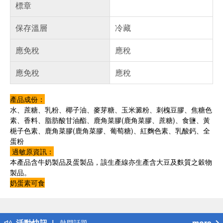
標章
保存溫層
冷藏
應免稅
應稅
應免稅
應稅
產品成份：
水、蔗糖、乳粉、椰子油、麥芽糖、玉米澱粉、刺槐豆膠、焦糖色
素、香料、脂肪酸甘油酯、鹿角菜膠(鹿角菜膠、蔗糖)、食鹽、黃
梔子色素、鹿角菜膠(鹿角菜膠、葡萄糖)、紅麴色素、乳酸鈣、全
蛋粉
過敏原資訊：
本產品含牛奶製品及蛋製品，該生產線亦生產含大豆及麩質之穀物
製品。
奶蛋素可食
偏遠地區配送
詐騙網頁！請小心！
得獎公告
活動快訊
more
熱門話題