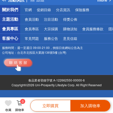
銀行優惠
關於我們
官網
促銷目錄
分店資訊
保險服務
偏遠地區配送
詐騙網頁！請小心！
主題活動
會員活動
注目活動
得獎公佈
會員專區
會員專區
大宗採購
購物須知
會員服務條款
隱
客服中心
常見問題
服務公告
意見信箱
服務時間：
週一至週日 09:00-21:00，例假日依網站公告為主
公司地址：
台北市北投區大業路136號5樓 (台灣)
食品業者登錄字號 A-122662550-00000-6
Copyright©2026 Uni-Prosperity Lifestyle Corp. All Right Reserved
0
立即購買
加入購物車
收藏
購物車