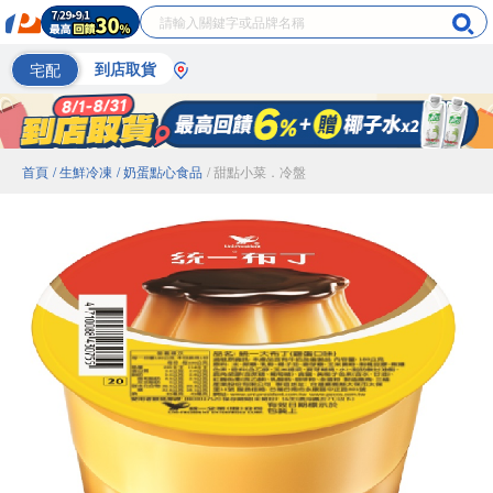
宅配
到店取貨
首頁
/ 生鮮冷凍
/ 奶蛋點心食品
/ 甜點小菜．冷盤