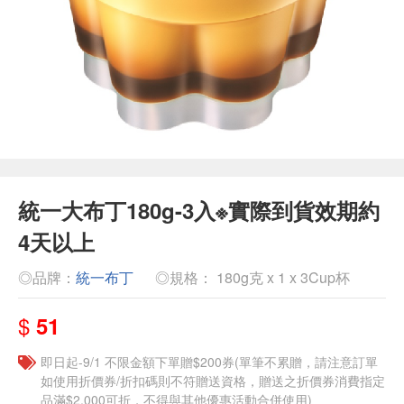
統一大布丁180g-3入※實際到貨效期約
4天以上
◎品牌：
統一布丁
◎規格： 180g克 x 1 x 3Cup杯
$
51
即日起-9/1 不限金額下單贈$200券(單筆不累贈，請注意訂單
如使用折價券/折扣碼則不符贈送資格，贈送之折價券消費指定
品滿$2,000可折，不得與其他優惠活動合併使用)