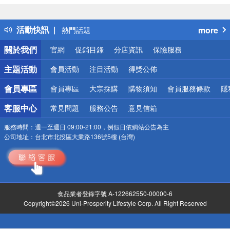
詐騙網頁！請小心！
得獎公告
活動快訊
more
熱門話題
銀行優惠
關於我們
官網
促銷目錄
分店資訊
保險服務
偏遠地區配送
詐騙網頁！請小心！
主題活動
會員活動
注目活動
得獎公佈
會員專區
會員專區
大宗採購
購物須知
會員服務條款
隱
客服中心
常見問題
服務公告
意見信箱
服務時間：
週一至週日 09:00-21:00，例假日依網站公告為主
公司地址：
台北市北投區大業路136號5樓 (台灣)
食品業者登錄字號 A-122662550-00000-6
Copyright©2026 Uni-Prosperity Lifestyle Corp. All Right Reserved