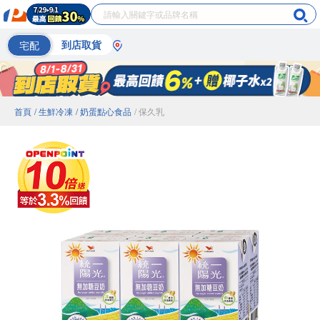
宅配
到店取貨
首頁
/ 生鮮冷凍
/ 奶蛋點心食品
/ 保久乳