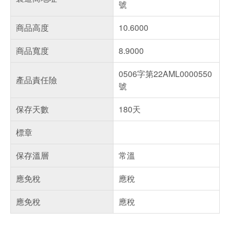
號
商品高度
10.6000
商品寬度
8.9000
0506字第22AML0000550
產品責任險
號
保存天數
180天
標章
保存溫層
常溫
應免稅
應稅
應免稅
應稅
偏遠地區配送