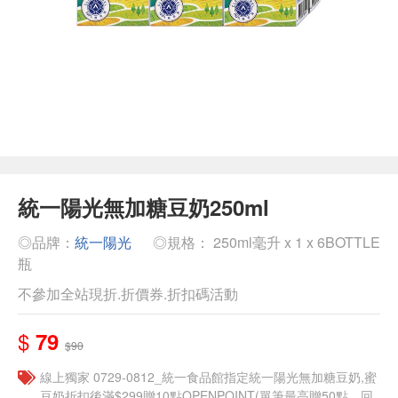
統一陽光無加糖豆奶250ml
◎品牌：
統一陽光
◎規格： 250ml毫升 x 1 x 6BOTTLE
瓶
不參加全站現折.折價券.折扣碼活動
$
79
$90
線上獨家 0729-0812_統一食品館指定統一陽光無加糖豆奶,蜜
豆奶折扣後滿$299贈10點OPENPOINT(單筆最高贈50點，回