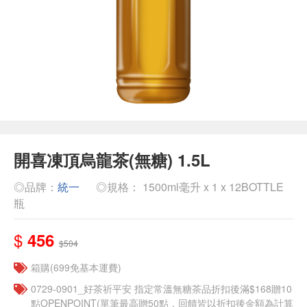
開喜凍頂烏龍茶(無糖) 1.5L
◎品牌：
統一
◎規格： 1500ml毫升 x 1 x 12BOTTLE
瓶
$
456
$504
箱購(699免基本運費)
​​0729-0901_好茶祈平安 指定常溫無糖茶品折扣後滿$168贈10
點OPENPOINT(單筆最高贈50點，回饋皆以折扣後金額為計算