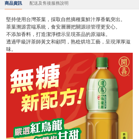
商品資訊
配送及售後服務說明
堅持使用台灣茶葉，採取自然摘種葉鮮汁厚香氣突出。
茶葉溯源雲端系統，食安層層把關源頭管理更安心。
不添加香料，打造潔淨標示呈現茶品的原滋味。
透過甲級評茶師黃文和顧問，熟稔烘培工藝，呈現渾厚滋
味。