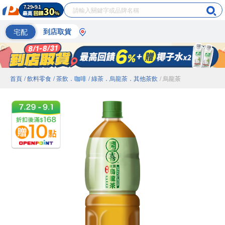
宅配
到店取貨
首頁
/ 飲料零食
/ 茶飲．咖啡
/ 綠茶．烏龍茶．其他茶飲
/ 烏龍茶