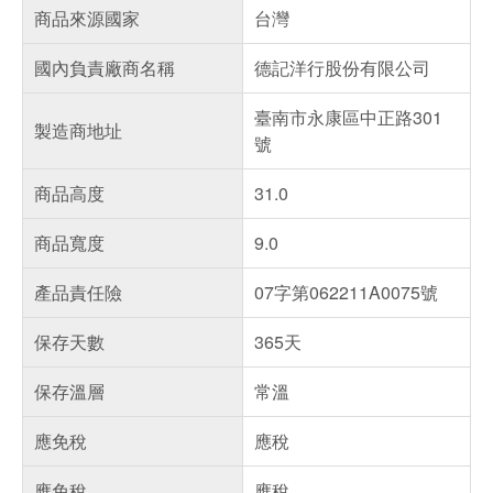
商品來源國家
台灣
國內負責廠商名稱
德記洋行股份有限公司
臺南市永康區中正路301
製造商地址
號
商品高度
31.0
商品寬度
9.0
產品責任險
07字第062211A0075號
保存天數
365天
保存溫層
常溫
應免稅
應稅
應免稅
應稅