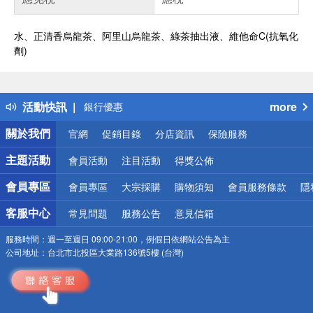
水、正清香烏龍茶、阿里山烏龍茶、綠茶抽出液、維他命C(抗氧化
偏遠地區配送
劑)
詐騙網頁！請小心！
得獎公告
熱門話題
活動快訊
more
銀行優惠
偏遠地區配送
關於我們
官網
促銷目錄
分店資訊
保險服務
詐騙網頁！請小心！
主題活動
會員活動
注目活動
得獎公佈
會員專區
會員專區
大宗採購
購物須知
會員服務條款
隱
客服中心
常見問題
服務公告
意見信箱
服務時間：
週一至週日 09:00-21:00，例假日依網站公告為主
公司地址：
台北市北投區大業路136號5樓 (台灣)