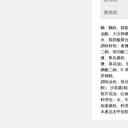
應免稅
麵：麵粉、精製
油酯、大豆卵磷
水、脂肪酸聚合
調味粉包：食鹽
二鈉、琥珀酸二
鹽、氧化澱粉、
鹽、葵花油)、
磷酸二鈉、5'
芽糊精。
調味油包：辣豆
醇)、沙茶醬(
製芥花油、紅椒
料理包：水、牛
樹薯澱粉、料理
本產品含甲殼類