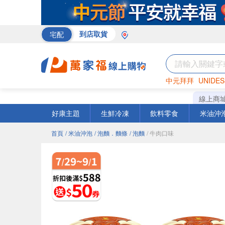
宅配
到店取貨
中元拜拜
UNIDES
巧克力
罐頭
咖啡
線上商
好康主題
生鮮冷凍
飲料零食
米油沖
首頁
/ 米油沖泡
/ 泡麵．麵條
/ 泡麵
/ 牛肉口味