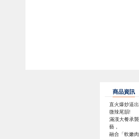
商品資訊
直火爆炒逼出
微辣尾韻!
滿漢大餐承襲
藝，
融合「軟嫩肉