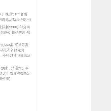
折扣後滿$189合購
其他優惠活動合併使用)
筆上限折$500)(部分商
價券/折扣碼併用)離
88送$50劵(單筆最高
扣碼則不符贈送資
折，不得與其他優惠活
筆不累贈，請注意訂單
贈送之折價券消費指定
併使用)