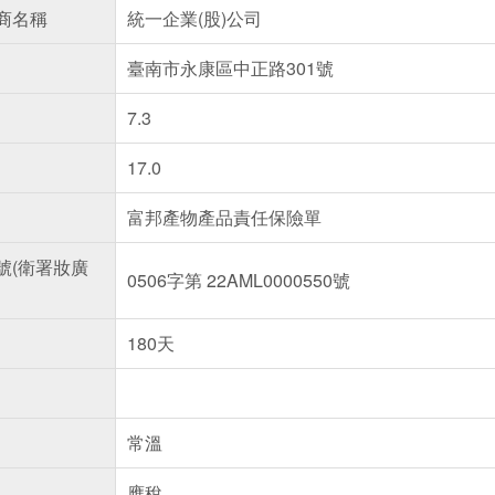
商名稱
統一企業(股)公司
臺南市永康區中正路301號
7.3
17.0
富邦產物產品責任保險單
號(衛署妝廣
0506字第 22AML0000550號
180天
常溫
應稅