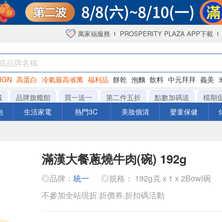
萬家福服務
PROSPERITY PLAZA APP下載
IGN
高蛋白
冷氣最高省萬
福利品
餅乾
泡麵
飲料
中元拜拜
義美
海苔
城
品牌旗艦館
買一送一
第二件五折
點數加碼送
檔期
泡
生活家電
熱門3C
美妝個清
嬰童保健
滿漢大餐蔥燒牛肉(碗) 192g
◎品牌：
統一
◎規格： 192g克 x 1 x 2Bowl碗
不參加全站現折.折價券.折扣碼活動