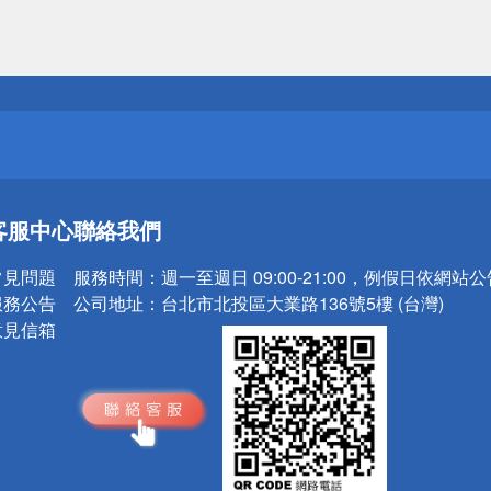
送
請小心！
送
客服中心
聯絡我們
請小心！
常見問題
服務時間：
週一至週日 09:00-21:00，例假日依網站
服務公告
公司地址：
台北市北投區大業路136號5樓 (台灣)
意見信箱