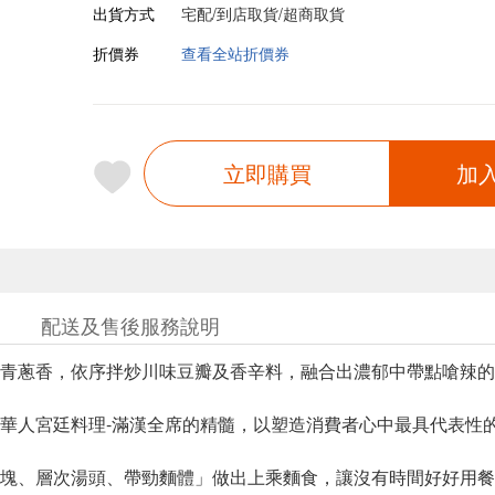
出貨方式
宅配/到店取貨/超商取貨
折價券
查看全站折價券
立即購買
加
配送及售後服務說明
青蔥香，依序拌炒川味豆瓣及香辛料，融合出濃郁中帶點嗆辣的
華人宮廷料理-滿漢全席的精髓，以塑造消費者心中最具代表性
塊、層次湯頭、帶勁麵體」做出上乘麵食，讓沒有時間好好用餐