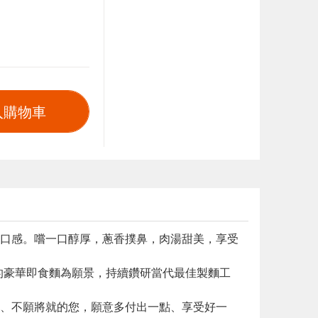
入購物車
口感。嚐一口醇厚，蔥香撲鼻，肉湯甜美，享受
的豪華即食麵為願景，持續鑽研當代最佳製麵工
、不願將就的您，願意多付出一點、享受好一