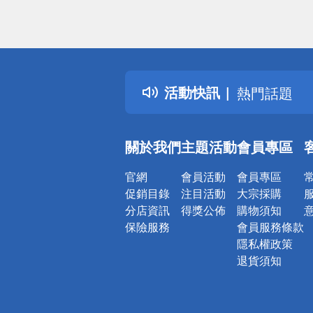
偏遠地區配
詐騙網頁！
得獎公告
活動快訊
熱門話題
銀行優惠
偏遠地區配
關於我們
主題活動
會員專區
詐騙網頁！
官網
會員活動
會員專區
促銷目錄
注目活動
大宗採購
分店資訊
得獎公佈
購物須知
保險服務
會員服務條款
隱私權政策
退貨須知