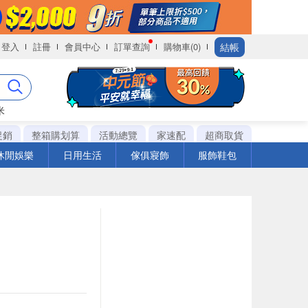
結帳
登入
註冊
會員中心
訂單查詢
購物車(0)
米
促銷
整箱購划算
活動總覽
家速配
超商取貨
休閒娛樂
日用生活
傢俱寢飾
服飾鞋包