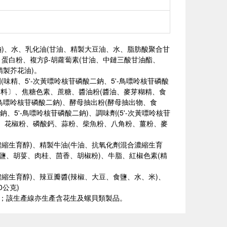
鈉)、水、乳化油(甘油、精製大豆油、水、脂肪酸聚合甘
蛋白粉、複方β-胡蘿蔔素(甘油、中鏈三酸甘油酯、
精製芥花油)。
精、5'-次黃嘌呤核苷磷酸二鈉、5'-鳥嘌呤核苷磷酸
香料〕、焦糖色素、蔗糖、醬油粉(醬油、麥芽糊精、食
鳥嘌呤核苷磷酸二鈉)、酵母抽出粉(酵母抽出物、食
、5'-鳥嘌呤核苷磷酸二鈉)、調味劑(5'-次黃嘌呤核苷
粉、花椒粉、磷酸鈣、蒜粉、柴魚粉、八角粉、薑粉、麥
濃縮生育醇)、精製牛油(牛油、抗氧化劑混合濃縮生育
鹽、胡荽、肉桂、茴香、胡椒粉)、牛脂、紅椒色素(精
縮生育醇)、辣豆瓣醬(辣椒、大豆、食鹽、水、米)、
公克)
)；該生產線亦生產含花生及螺貝類製品。