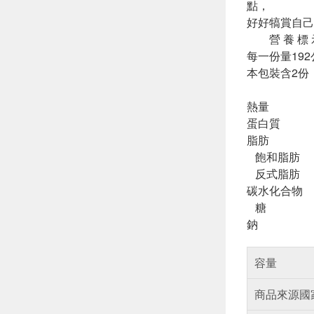
點，
好好犒賞自
營 養 標 
每一份量192
本包裝含2份
每份 
熱量 5
蛋白質 1
脂肪 29
飽和脂肪 
反式脂肪
碳水化合物 
糖 1.
鈉 218
容量
商品來源國