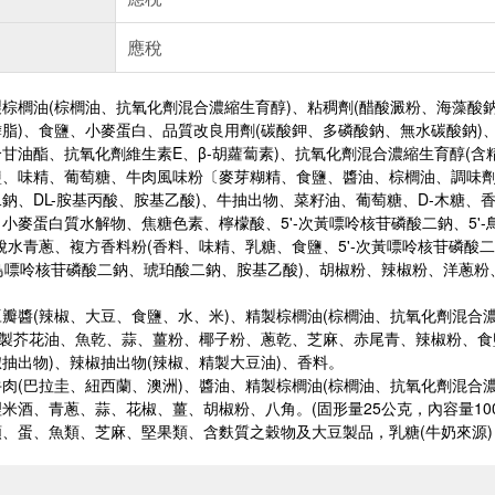
應稅
棕櫚油(棕櫚油、抗氧化劑混合濃縮生育醇)、粘稠劑(醋酸澱粉、海藻酸
脂)、食鹽、小麥蛋白、品質改良用劑(碳酸鉀、多磷酸鈉、無水碳酸鈉)、
甘油酯、抗氧化劑維生素E、β-胡蘿蔔素)、抗氧化劑混合濃縮生育醇(含
、味精、葡萄糖、牛肉風味粉〔麥芽糊精、食鹽、醬油、棕櫚油、調味劑(味
鈉、DL-胺基丙酸、胺基乙酸)、牛抽出物、菜籽油、葡萄糖、D-木糖、
小麥蛋白質水解物、焦糖色素、檸檬酸、5'-次黃嘌呤核苷磷酸二鈉、5'-
脫水青蔥、複方香料粉(香料、味精、乳糖、食鹽、5'-次黃嘌呤核苷磷酸二鈉
-鳥嘌呤核苷磷酸二鈉、琥珀酸二鈉、胺基乙酸)、胡椒粉、辣椒粉、洋蔥
瓣醬(辣椒、大豆、食鹽、水、米)、精製棕櫚油(棕櫚油、抗氧化劑混合
精製芥花油、魚乾、蒜、薑粉、椰子粉、蔥乾、芝麻、赤尾青、辣椒粉、食
抽出物)、辣椒抽出物(辣椒、精製大豆油)、香料。
肉(巴拉圭、紐西蘭、澳洲)、醬油、精製棕櫚油(棕櫚油、抗氧化劑混合濃
米酒、青蔥、蒜、花椒、薑、胡椒粉、八角。(固形量25公克，內容量100
、蛋、魚類、芝麻、堅果類、含麩質之穀物及大豆製品，乳糖(牛奶來源