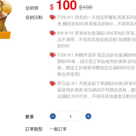
100
$
$108
促銷價
促銷活動
7/29-9/1 得意的一天指定即饗私房菜系列
米,麵現折$30(單筆最高折$60，不得與
8/8-8/10 單筆折扣後滿$2,000享9折(單
品不適用，不得與其他促銷活動/加價購/折
$2000
7/29-9/1 米麵拜澎湃 指定品折扣後滿$5
贈$250劵，請注意訂單如使用折價券/折
格，贈送之折價券消費指定品滿$500可
動合併使用)
即日起-9/1 不限金額下單贈$200券(單
如使用折價券/折扣碼則不符贈送資格，
品滿$2,000可折，不得與其他優惠活動合
數量
訂單類型
一般訂單