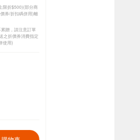
筆上限折$500)(部分商
價券/折扣碼併用)離
筆不累贈，請注意訂單
贈送之折價券消費指定
併使用)
入購物車