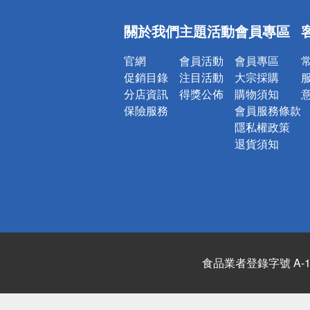
偏遠地區配
關於我們
主題活動
會員專區
詐騙網頁！
官網
會員活動
會員專區
促銷目錄
注目活動
大宗採購
分店資訊
得獎公佈
購物須知
保險服務
會員服務條款
隱私權政策
退貨須知
食品業者登錄字號 A-122