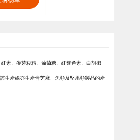
、血紅素、麥芽糊精、葡萄糖、紅麴色素、白胡椒
該生產線亦生產含芝麻、魚類及堅果類製品的產