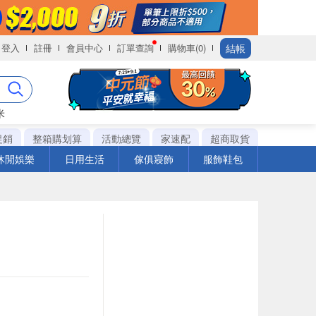
結帳
登入
註冊
會員中心
訂單查詢
購物車(0)
米
促銷
整箱購划算
活動總覽
家速配
超商取貨
休閒娛樂
日用生活
傢俱寢飾
服飾鞋包