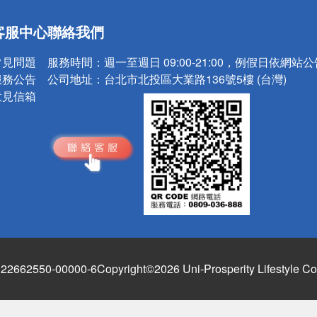
送
客服中心
聯絡我們
請小心！
常見問題
服務時間：
週一至週日 09:00-21:00，例假日依網站
服務公告
公司地址：
台北市北投區大業路136號5樓 (台灣)
意見信箱
662550-00000-6
Copyright©2026 Uni-Prosperity Lifestyle Co