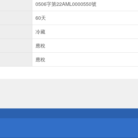
0506字第22AML0000550號
60天
冷藏
應稅
應稅
送
請小心！