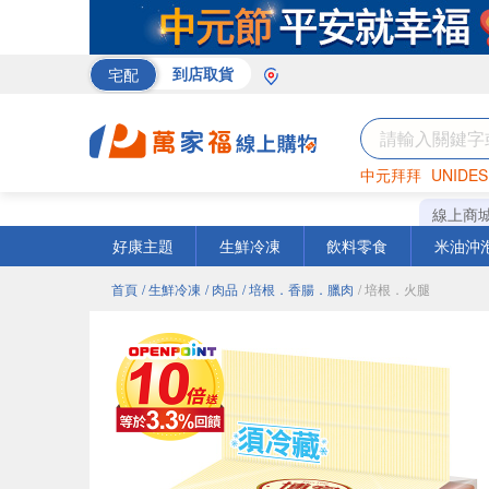
宅配
到店取貨
中元拜拜
UNIDES
巧克力
罐頭
咖啡
線上商
好康主題
生鮮冷凍
飲料零食
米油沖
首頁
/ 生鮮冷凍
/ 肉品
/ 培根．香腸．臘肉
/ 培根．火腿