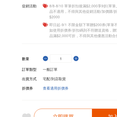
促銷活動
8/8-8/10 單筆折扣後滿$2,000享9折(單
品不適用，不得與其他促銷活動/加價購/折
$2000
即日起-9/1 不限金額下單贈$200券(單
如使用折價券/折扣碼則不符贈送資格，
品滿$2,000可折，不得與其他優惠活動合
數量
訂單類型
一般訂單
出貨方式
宅配/到店取貨
折價券
查看適用折價券
立即購買
加