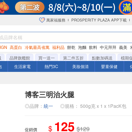
萬家福服務
PROSPERITY PLAZA APP下載
IGN
高蛋白
冷氣最高省萬
福利品
餅乾
泡麵
飲料
中元拜拜
義美
海苔
城
品牌旗艦館
買一送一
第二件五折
點數加碼送
檔期
泡
生活家電
熱門3C
美妝個清
嬰童保健
博客三明治火腿
◎品牌：
統一
◎規格： 500g克 x 1 x 1PacK包
125
$
$129
促銷價