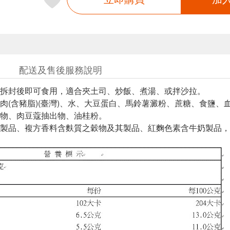
配送及售後服務說明
拆封後即可食用，適合夾土司、炒飯、煮湯、或拌沙拉。
肉(含豬脂)(臺灣)、水、大豆蛋白、馬鈴薯澱粉、蔗糖、食鹽
物、肉豆蔻抽出物、油桂粉。
製品、複方香料含麩質之穀物及其製品、紅麴色素含牛奶製品，