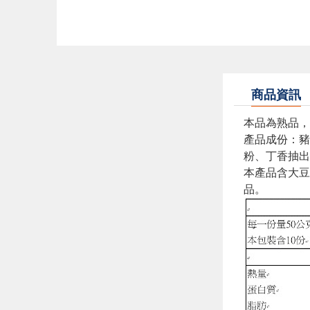
商品資訊
本品為熟品，
產品成份：豬
粉、丁香抽出
本產品含大豆
品。