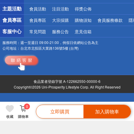
詐騙網頁！請小心！
主題活動
會員活動
注目活動
得獎公佈
會員專區
會員專區
大宗採購
購物須知
會員服務條款
隱
客服中心
常見問題
服務公告
意見信箱
服務時間：
週一至週日 09:00-21:00，例假日依網站公告為主
公司地址：
台北市北投區大業路136號5樓 (台灣)
食品業者登錄字號 A-122662550-00000-6
Copyright©2026 Uni-Prosperity Lifestyle Corp. All Right Reserved
0
立即購買
加入購物車
收藏
購物車