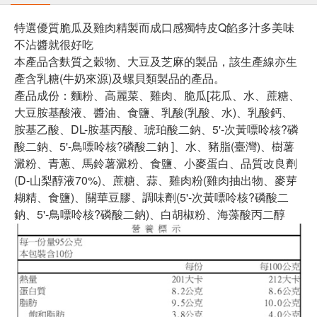
特選優質脆瓜及雞肉精製而成口感獨特皮Q餡多汁多美味
不沾醬就很好吃
本產品含麩質之穀物、大豆及芝麻的製品，該生產線亦生
產含乳糖(牛奶來源)及螺貝類製品的產品。
產品成份：麵粉、高麗菜、雞肉、脆瓜[花瓜、水、蔗糖、
大豆胺基酸液、醬油、食鹽、乳酸(乳酸、水)、乳酸鈣、
胺基乙酸、DL-胺基丙酸、琥珀酸二鈉、5'-次黃嘌呤核?磷
酸二鈉、5'-鳥嘌呤核?磷酸二鈉 ]、水、豬脂(臺灣)、樹薯
澱粉、青蔥、馬鈴薯澱粉、食鹽、小麥蛋白、品質改良劑
(D-山梨醇液70%)、蔗糖、蒜、雞肉粉(雞肉抽出物、麥芽
糊精、食鹽)、關華豆膠、調味劑(5'-次黃嘌呤核?磷酸二
鈉、5'-鳥嘌呤核?磷酸二鈉)、白胡椒粉、海藻酸丙二醇