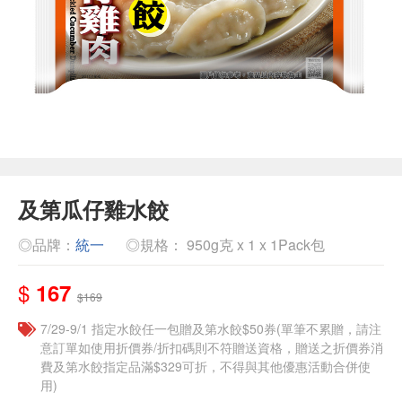
及第瓜仔雞水餃
◎品牌：
統一
◎規格： 950g克 x 1 x 1Pack包
$
167
$169
7/29-9/1 指定水餃任一包贈及第水餃$50券(單筆不累贈，請注
意訂單如使用折價券/折扣碼則不符贈送資格，贈送之折價券消
費及第水餃指定品滿$329可折，不得與其他優惠活動合併使
用)