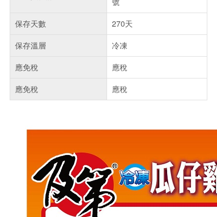
號
保存天數
270天
保存溫層
冷凍
應免稅
應稅
應免稅
應稅