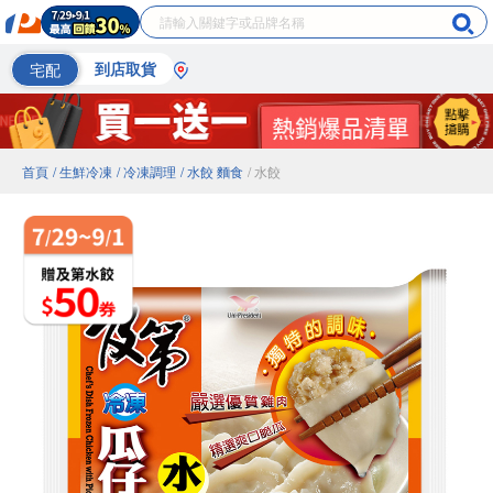
宅配
到店取貨
首頁
/ 生鮮冷凍
/ 冷凍調理
/ 水餃 麵食
/ 水餃