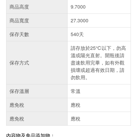
商品高度
9.7000
商品寬度
27.3000
保存天數
540天
請存放於25℃以下，勿高
溫或陽光直射。開瓶後請
保存方式
盡速飲用完畢，如有外觀
損壞或超過有效日期，請
勿飲用。
保存溫層
常溫
應免稅
應稅
應免稅
應稅
內容物及食品添加物：