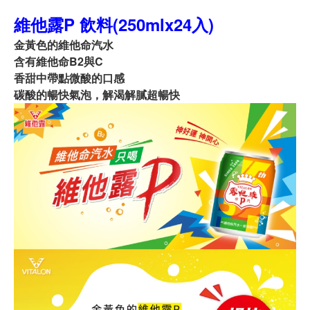
維他露P 飲料(250mlx24入)
金黃色的維他命汽水
含有維他命B2與C
香甜中帶點微酸的口感
碳酸的暢快氣泡，解渴解膩超暢快