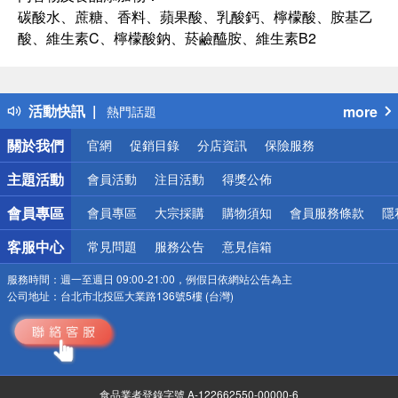
碳酸水、蔗糖、香料、蘋果酸、乳酸鈣、檸檬酸、胺基乙
酸、維生素C、檸檬酸鈉、菸鹼醯胺、維生素B2
偏遠地區配送
詐騙網頁！請小心！
得獎公告
活動快訊
more
熱門話題
銀行優惠
關於我們
官網
促銷目錄
分店資訊
保險服務
偏遠地區配送
詐騙網頁！請小心！
主題活動
會員活動
注目活動
得獎公佈
會員專區
會員專區
大宗採購
購物須知
會員服務條款
隱
客服中心
常見問題
服務公告
意見信箱
服務時間：
週一至週日 09:00-21:00，例假日依網站公告為主
公司地址：
台北市北投區大業路136號5樓 (台灣)
食品業者登錄字號 A-122662550-00000-6