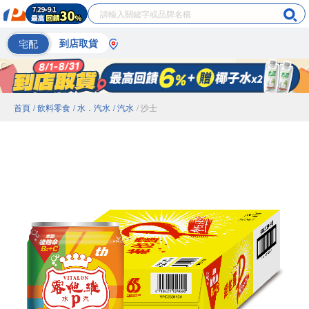
宅配
到店取貨
首頁
/ 飲料零食
/ 水．汽水
/ 汽水
/ 沙士