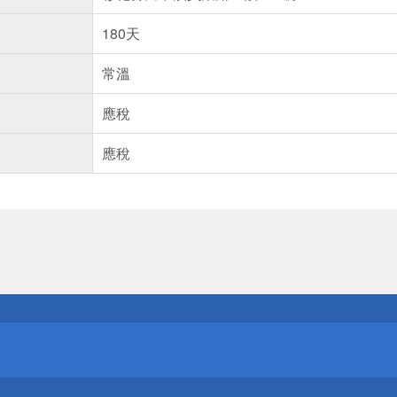
180天
常溫
應稅
應稅
送
請小心！