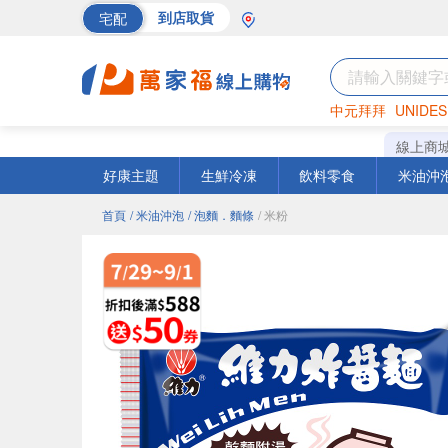
宅配
到店取貨
中元拜拜
UNIDES
巧克力
罐頭
海苔
線上商
好康主題
生鮮冷凍
飲料零食
米油沖
首頁
/ 米油沖泡
/ 泡麵．麵條
/ 米粉