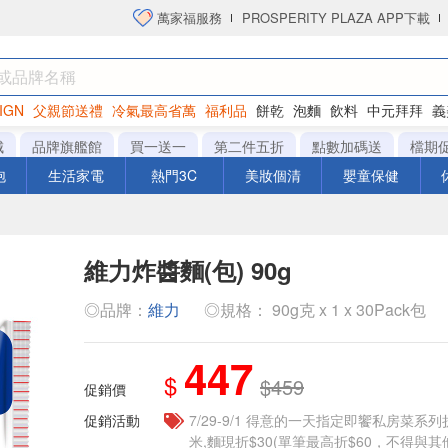
萬家福服務
PROSPERITY PLAZA APP下載
IGN
父親節送禮
冷氣最高省萬
福利品
餅乾
泡麵
飲料
中元拜拜
義
洋芋片
城
品牌旗艦館
買一送一
第二件五折
點數加碼送
檔期
泡
生活家電
熱門3C
美妝個清
嬰童保健
維力炸醬麵(包) 90g
◎品牌：
維力
◎規格： 90g克 x 1 x 30Pack包
447
$
$459
促銷價
促銷活動
7/29-9/1 得意的一天指定即饗私房菜系列
米,麵現折$30(單筆最高折$60，不得與