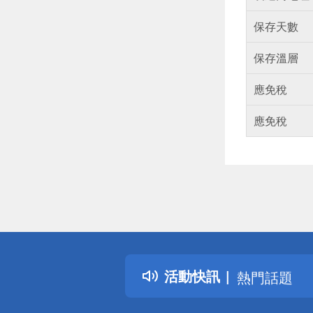
保存天數
保存溫層
應免稅
應免稅
偏遠地區配
詐騙網頁！
得獎公告
活動快訊
熱門話題
銀行優惠