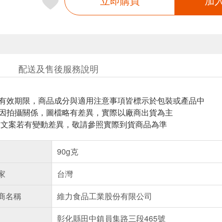
立即購買
加
配送及售後服務說明
與有效期限，商品成分與適用注意事項皆標示於包裝或產品中
頁因拍攝關係，圖檔略有差異，實際以廠商出貨為主
片.文案若有變動差異，敬請參照實際到貨商品為準
90g克
家
台灣
商名稱
維力食品工業股份有限公司
彰化縣田中鎮員集路三段465號