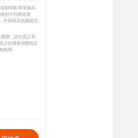
88送$50劵(單筆最高
扣碼則不符贈送資
折，不得與其他優惠活
筆不累贈，請注意訂單
贈送之折價券消費指定
併使用)