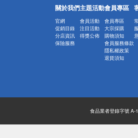
偏遠地區配
關於我們
主題活動
會員專區
詐騙網頁！
官網
會員活動
會員專區
促銷目錄
注目活動
大宗採購
分店資訊
得獎公佈
購物須知
保險服務
會員服務條款
隱私權政策
退貨須知
食品業者登錄字號 A-122