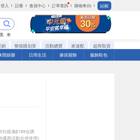
結帳
登入
註冊
會員中心
訂單查詢
購物車(0)
美
米
促銷
整箱購划算
活動總覽
家速配
超商取貨
休閒娛樂
日用生活
傢俱寢飾
服飾鞋包
折扣後滿$189合購
其他優惠活動合併使用)