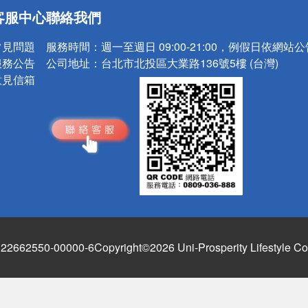
送
客服中心
聯絡我們
請小心！
常見問題
服務時間：
週一至週日 09:00-21:00，例假日依網站
服務公告
公司地址：
台北市北投區大業路136號5樓 (台灣)
意見信箱
662550-00000-6
Copyright©2026 Uni-Prosperity Lifestyle Co