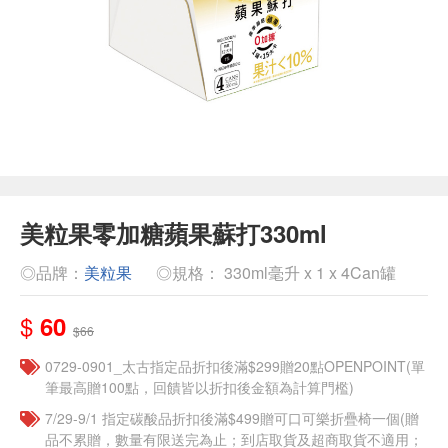
美粒果零加糖蘋果蘇打330ml
◎品牌：
美粒果
◎規格： 330ml毫升 x 1 x 4Can罐
$
60
$66
0729-0901_太古指定品折扣後滿$299贈20點OPENPOINT(單
筆最高贈100點，回饋皆以折扣後金額為計算門檻)
7/29-9/1 指定碳酸品折扣後滿$499贈可口可樂折疊椅一個(贈
品不累贈，數量有限送完為止；到店取貨及超商取貨不適用；