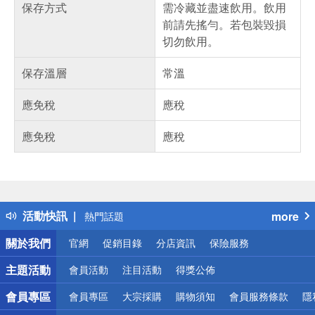
保存方式
需冷藏並盡速飲用。飲用
前請先搖勻。若包裝毀損
切勿飲用。
保存溫層
常溫
應免稅
應稅
應免稅
應稅
偏遠地區配送
詐騙網頁！請小心！
得獎公告
活動快訊
more
熱門話題
銀行優惠
關於我們
官網
促銷目錄
分店資訊
保險服務
偏遠地區配送
詐騙網頁！請小心！
主題活動
會員活動
注目活動
得獎公佈
會員專區
會員專區
大宗採購
購物須知
會員服務條款
隱