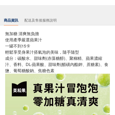
商品資訊
配送及售後服務說明
無加糖 清爽無負擔
使用產季嚴選蘋果汁
一罐不到15卡
輕鬆享受身果汁搭氣泡的美味，隨手隨型
成分：碳酸水、甜味劑(赤藻糖醇)、聚糊精、蘋果濃縮
汁、香料、DL-蘋果酸、甜味劑(醋磺內酯鉀、蔗糖素)、食
鹽、葡萄糖酸鈉、焦糖色素