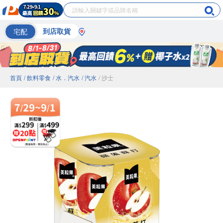
宅配
到店取貨
首頁
/ 飲料零食
/ 水．汽水
/ 汽水
/ 沙士