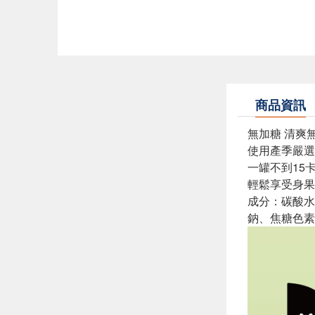
商品資訊
無加糖 清爽
使用產季嚴選
一罐不到15
輕鬆享受身果
成分：碳酸水
鈉、焦糖色素