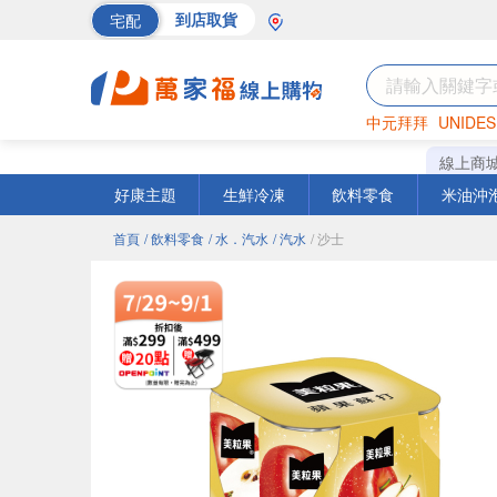
宅配
到店取貨
中元拜拜
UNIDES
海苔
巧克力
罐頭
線上商
好康主題
生鮮冷凍
飲料零食
米油沖
首頁
/ 飲料零食
/ 水．汽水
/ 汽水
/ 沙士