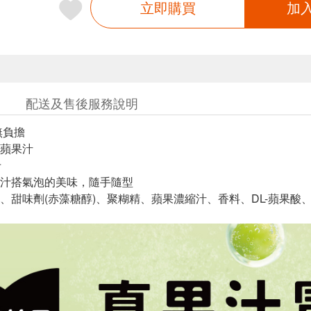
立即購買
加
配送及售後服務說明
無負擔
蘋果汁
卡
汁搭氣泡的美味，隨手隨型
、甜味劑(赤藻糖醇)、聚糊精、蘋果濃縮汁、香料、DL-蘋果酸