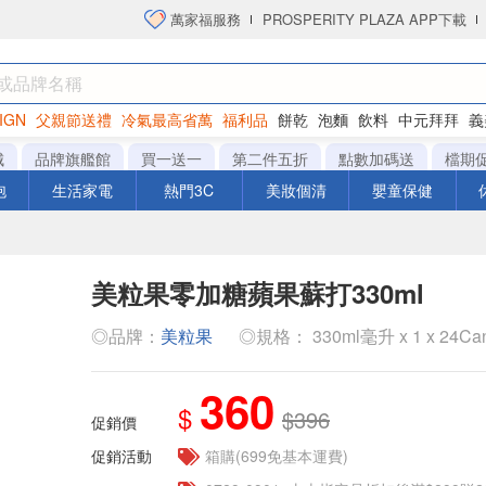
萬家福服務
PROSPERITY PLAZA APP下載
IGN
父親節送禮
冷氣最高省萬
福利品
餅乾
泡麵
飲料
中元拜拜
義
衛生紙
城
品牌旗艦館
買一送一
第二件五折
點數加碼送
檔期
泡
生活家電
熱門3C
美妝個清
嬰童保健
美粒果零加糖蘋果蘇打330ml
◎品牌：
美粒果
◎規格： 330ml毫升 x 1 x 24C
360
$
$396
促銷價
促銷活動
箱購(699免基本運費)