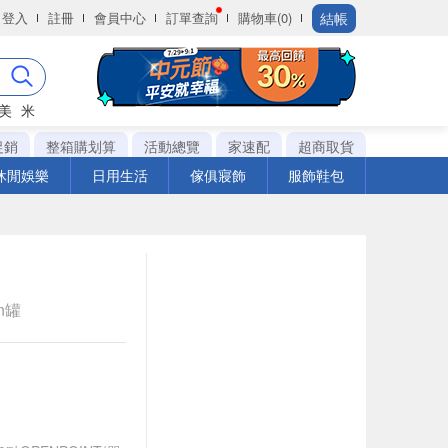
結帳
登入
註冊
會員中心
訂單查詢
購物車(0)
美
米
促銷
整箱購划算
活動總覽
家速配
超商取貨
休閒娛樂
日用生活
傢俱寢飾
服飾鞋包
an罐