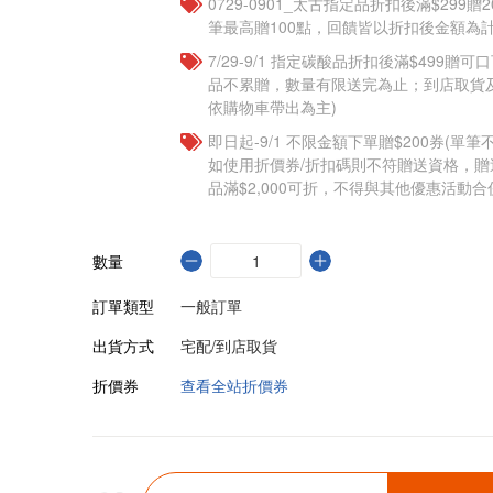
0729-0901_太古指定品折扣後滿$299贈2
筆最高贈100點，回饋皆以折扣後金額為計
7/29-9/1 指定碳酸品折扣後滿$499贈
品不累贈，數量有限送完為止；到店取貨
依購物車帶出為主)
即日起-9/1 不限金額下單贈$200券(單
如使用折價券/折扣碼則不符贈送資格，
品滿$2,000可折，不得與其他優惠活動合
數量
訂單類型
一般訂單
出貨方式
宅配/到店取貨
折價券
查看全站折價券