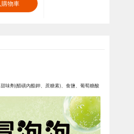
入購物車
、甜味劑(醋磺內酯鉀、蔗糖素)、食鹽、葡萄糖酸