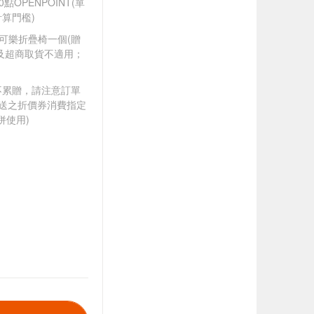
0點OPENPOINT(單
算門檻)
可口可樂折疊椅一個(贈
及超商取貨不適用；
筆不累贈，請注意訂單
贈送之折價券消費指定
併使用)