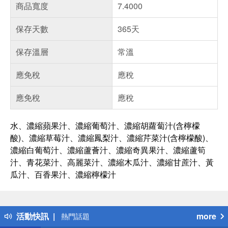
商品寬度
7.4000
保存天數
365天
保存溫層
常溫
應免稅
應稅
應免稅
應稅
水、濃縮蘋果汁、濃縮葡萄汁、濃縮胡蘿蔔汁(含檸檬
酸)、濃縮草莓汁、濃縮鳳梨汁、濃縮芹菜汁(含檸檬酸)、
濃縮白葡萄汁、濃縮蘆薈汁、濃縮奇異果汁、濃縮蘆筍
汁、青花菜汁、高麗菜汁、濃縮木瓜汁、濃縮甘蔗汁、黃
瓜汁、百香果汁、濃縮檸檬汁
偏遠地區配送
詐騙網頁！請小心！
得獎公告
活動快訊
more
熱門話題
銀行優惠