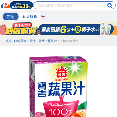
宅配
到店取貨
首頁
/ 飲料零食
/ 果汁．養生
/ 蔬果汁
/ 混和蔬菜果汁