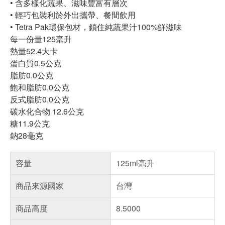
• 含多樣化蔬果、滋味豐富有層次
•
輕巧包裝利於外出攜帶、餐間飲用
•
Tetra Pak環保包材，鎖住純蔬果汁100%鮮滋味
每一份量125毫升
熱量52.4大卡
蛋白質0.5公克
脂肪0.0公克
飽和脂肪0.0公克
反式脂肪0.0公克
碳水化合物 12.6公克
糖11.9公克
鈉28毫克
容量
125ml毫升
商品來源國家
台灣
商品高度
8.5000