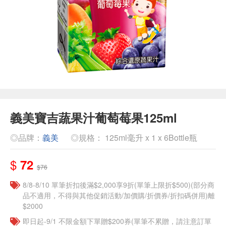
義美寶吉蔬果汁葡萄莓果125ml
◎品牌：
義美
◎規格： 125ml毫升 x 1 x 6Bottle瓶
$
72
$76
8/8-8/10 單筆折扣後滿$2,000享9折(單筆上限折$500)(部分商
品不適用，不得與其他促銷活動/加價購/折價券/折扣碼併用)離
$2000
即日起-9/1 不限金額下單贈$200券(單筆不累贈，請注意訂單