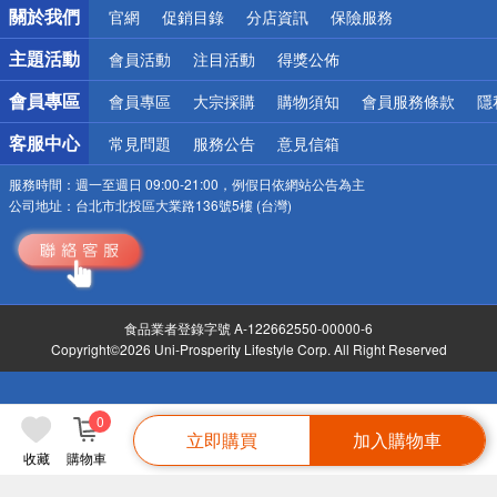
關於我們
官網
促銷目錄
分店資訊
保險服務
偏遠地區配送
詐騙網頁！請小心！
主題活動
會員活動
注目活動
得獎公佈
會員專區
會員專區
大宗採購
購物須知
會員服務條款
隱
客服中心
常見問題
服務公告
意見信箱
服務時間：
週一至週日 09:00-21:00，例假日依網站公告為主
公司地址：
台北市北投區大業路136號5樓 (台灣)
食品業者登錄字號 A-122662550-00000-6
Copyright©2026 Uni-Prosperity Lifestyle Corp. All Right Reserved
0
立即購買
加入購物車
收藏
購物車