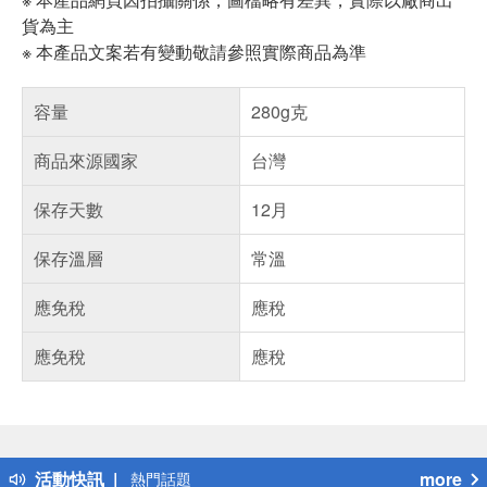
貨為主
※ 本產品文案若有變動敬請參照實際商品為準
容量
280g克
商品來源國家
台灣
保存天數
12月
保存溫層
常溫
應免稅
應稅
應免稅
應稅
偏遠地區配送
詐騙網頁！請小心！
得獎公告
活動快訊
more
熱門話題