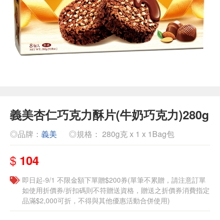
義美杏仁巧克力酥片(牛奶巧克力)280g
◎品牌：
義美
◎規格： 280g克 x 1 x 1Bag包
$
104
即日起-9/1 不限金額下單贈$200券(單筆不累贈，請注意訂單
如使用折價券/折扣碼則不符贈送資格，贈送之折價券消費指定
品滿$2,000可折，不得與其他優惠活動合併使用)