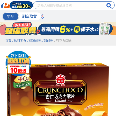
宅配
到店取貨
首頁
/ 飲料零食
/ 精選餅乾
/ 甜餅乾
/ 巧克力口味