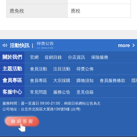
應免稅
應稅
偏遠地區配送
詐騙網頁！請小心！
得獎公告
活動快訊
more
熱門話題
銀行優惠
關於我們
官網
促銷目錄
分店資訊
保險服務
偏遠地區配送
詐騙網頁！請小心！
主題活動
會員活動
注目活動
得獎公佈
會員專區
會員專區
大宗採購
購物須知
會員服務條款
隱
客服中心
常見問題
服務公告
意見信箱
服務時間：
週一至週日 09:00-21:00，例假日依網站公告為主
公司地址：
台北市北投區大業路136號5樓 (台灣)