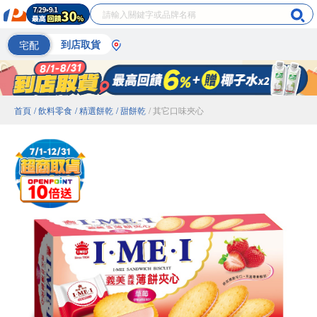
宅配
到店取貨
首頁
/ 飲料零食
/ 精選餅乾
/ 甜餅乾
/ 其它口味夾心