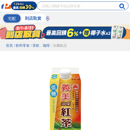
宅配
到店取貨
首頁
/ 飲料零食
/ 茶飲．咖啡
/ 冷藏飲品