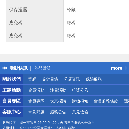
保存溫層
冷藏
應免稅
應稅
應免稅
應稅
偏遠地區配送
詐騙網頁！請小心！
得獎公告
活動快訊
more
熱門話題
銀行優惠
關於我們
官網
促銷目錄
分店資訊
保險服務
偏遠地區配送
詐騙網頁！請小心！
主題活動
會員活動
注目活動
得獎公佈
會員專區
會員專區
大宗採購
購物須知
會員服務條款
隱
客服中心
常見問題
服務公告
意見信箱
服務時間：
週一至週日 09:00-21:00，例假日依網站公告為主
公司地址：
台北市北投區大業路136號5樓 (台灣)