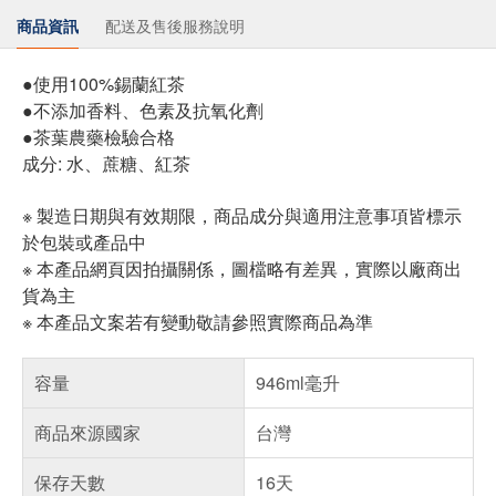
商品資訊
配送及售後服務說明
●使用100%錫蘭紅茶
●不添加香料、色素及抗氧化劑
●茶葉農藥檢驗合格
成分: 水、蔗糖、紅茶
※ 製造日期與有效期限，商品成分與適用注意事項皆標示
於包裝或產品中
※ 本產品網頁因拍攝關係，圖檔略有差異，實際以廠商出
貨為主
※ 本產品文案若有變動敬請參照實際商品為準
容量
946ml毫升
商品來源國家
台灣
保存天數
16天