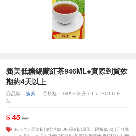
義美低糖錫蘭紅茶946ML※實際到貨效
期約4天以上
◎品牌：
義美
◎規格： 946ml毫升 x 1 x 1BOTTLE
瓶
$
45
$50
8/8-8/10 單筆折扣後滿$2,000享9折(單筆上限折$500)(部分商
品不適用，不得與其他促銷活動/加價購/折價券/折扣碼併用)離