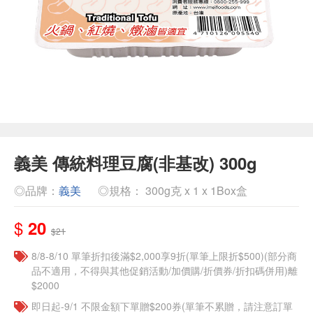
義美 傳統料理豆腐(非基改) 300g
◎品牌：
義美
◎規格： 300g克 x 1 x 1Box盒
$
20
$21
8/8-8/10 單筆折扣後滿$2,000享9折(單筆上限折$500)(部分商
品不適用，不得與其他促銷活動/加價購/折價券/折扣碼併用)離
$2000
即日起-9/1 不限金額下單贈$200券(單筆不累贈，請注意訂單