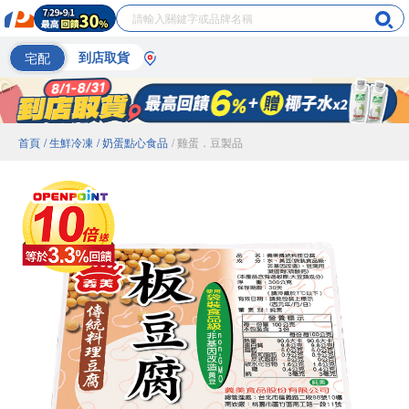
宅配
到店取貨
首頁
/ 生鮮冷凍
/ 奶蛋點心食品
/ 雞蛋．豆製品