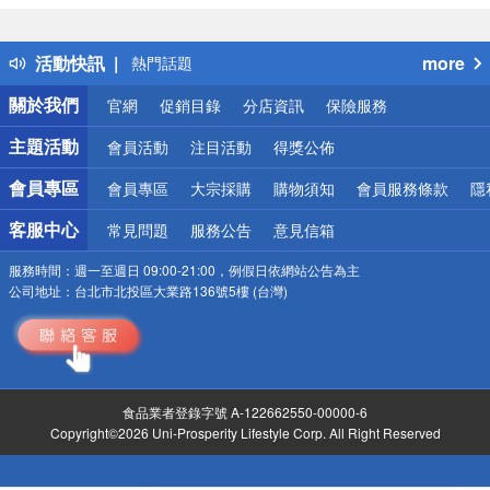
詐騙網頁！請小心！
得獎公告
活動快訊
more
熱門話題
銀行優惠
關於我們
官網
促銷目錄
分店資訊
保險服務
偏遠地區配送
詐騙網頁！請小心！
主題活動
會員活動
注目活動
得獎公佈
會員專區
會員專區
大宗採購
購物須知
會員服務條款
隱
客服中心
常見問題
服務公告
意見信箱
服務時間：
週一至週日 09:00-21:00，例假日依網站公告為主
公司地址：
台北市北投區大業路136號5樓 (台灣)
食品業者登錄字號 A-122662550-00000-6
Copyright©2026 Uni-Prosperity Lifestyle Corp. All Right Reserved