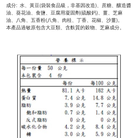
成分: 水、黃豆(袋裝食品級，非基因改造)、蔗糖、釀造醬
油、葵花油、食鹽、豆腐用凝固劑(硫酸鈣)、薑、芝麻
油、八角、五香粉(八角、肉桂、丁香、花椒、沙薑)。
本產品過敏原包含大豆類、含麩質的穀物、芝麻成分。