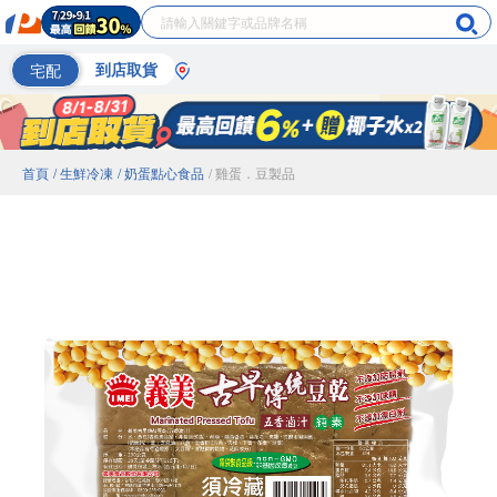
宅配
到店取貨
首頁
/ 生鮮冷凍
/ 奶蛋點心食品
/ 雞蛋．豆製品