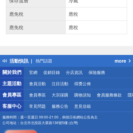
保存溫層
冷藏
應免稅
應稅
應免稅
應稅
偏遠地區配送
詐騙網頁！請小心！
得獎公告
活動快訊
more
熱門話題
銀行優惠
關於我們
官網
促銷目錄
分店資訊
保險服務
偏遠地區配送
詐騙網頁！請小心！
主題活動
會員活動
注目活動
得獎公佈
會員專區
會員專區
大宗採購
購物須知
會員服務條款
隱
客服中心
常見問題
服務公告
意見信箱
服務時間：
週一至週日 09:00-21:00，例假日依網站公告為主
公司地址：
台北市北投區大業路136號5樓 (台灣)