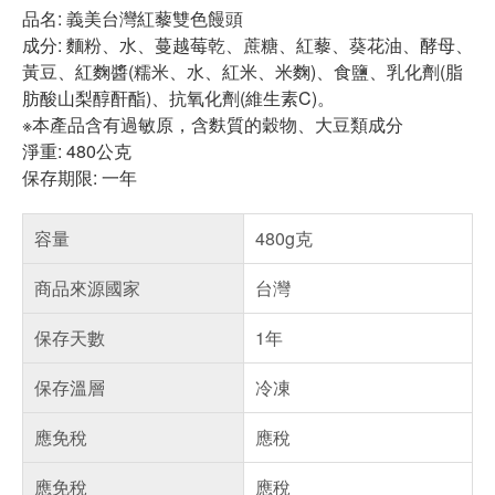
品名: 義美台灣紅藜雙色饅頭
成分: 麵粉、水、蔓越莓乾、蔗糖、紅藜、葵花油、酵母、
黃豆、紅麴醬(糯米、水、紅米、米麴)、食鹽、乳化劑(脂
肪酸山梨醇酐酯)、抗氧化劑(維生素C)。
※本產品含有過敏原，含麩質的穀物、大豆類成分
淨重: 480公克
保存期限: 一年
容量
480g克
商品來源國家
台灣
保存天數
1年
保存溫層
冷凍
應免稅
應稅
應免稅
應稅