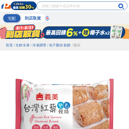
宅配
到店取貨
首頁
/ 生鮮冷凍
/ 冷凍調理
/ 包子饅頭 餡餅
/ 饅頭