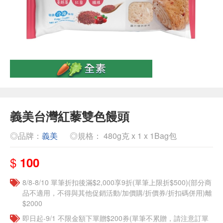
義美台灣紅藜雙色饅頭
◎品牌：
義美
◎規格： 480g克 x 1 x 1Bag包
$
100
8/8-8/10 單筆折扣後滿$2,000享9折(單筆上限折$500)(部分商
品不適用，不得與其他促銷活動/加價購/折價券/折扣碼併用)離
$2000
即日起-9/1 不限金額下單贈$200券(單筆不累贈，請注意訂單