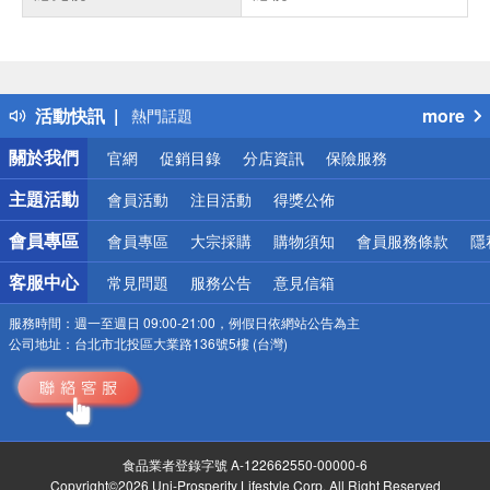
偏遠地區配送
詐騙網頁！請小心！
得獎公告
活動快訊
more
熱門話題
銀行優惠
關於我們
官網
促銷目錄
分店資訊
保險服務
偏遠地區配送
詐騙網頁！請小心！
主題活動
會員活動
注目活動
得獎公佈
會員專區
會員專區
大宗採購
購物須知
會員服務條款
隱
客服中心
常見問題
服務公告
意見信箱
服務時間：
週一至週日 09:00-21:00，例假日依網站公告為主
公司地址：
台北市北投區大業路136號5樓 (台灣)
食品業者登錄字號 A-122662550-00000-6
Copyright©2026 Uni-Prosperity Lifestyle Corp. All Right Reserved