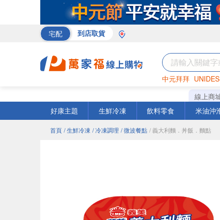
宅配
到店取貨
中元拜拜
UNIDES
巧克力
罐頭
咖啡
線上商
好康主題
生鮮冷凍
飲料零食
米油沖
首頁
/ 生鮮冷凍
/ 冷凍調理
/ 微波餐點
/ 義大利麵．丼飯．麵點