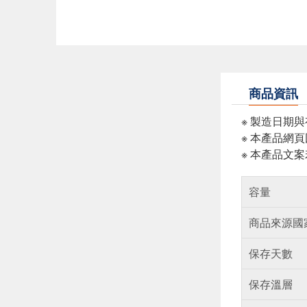
商品資訊
※ 製造日期
※ 本產品網
※ 本產品文
容量
商品來源國
保存天數
保存溫層