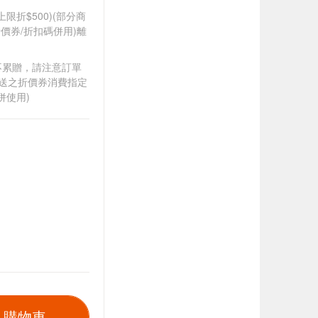
筆上限折$500)(部分商
價券/折扣碼併用)離
筆不累贈，請注意訂單
贈送之折價券消費指定
併使用)
入購物車