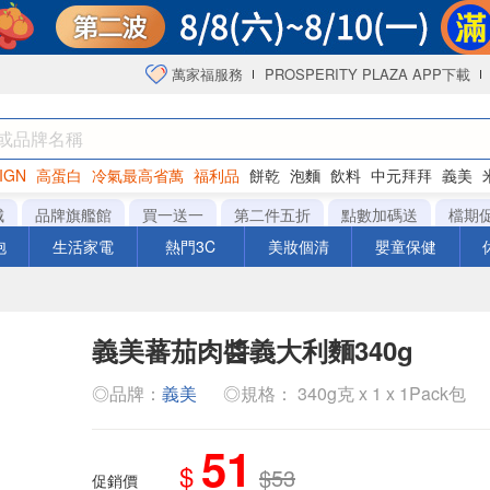
萬家福服務
PROSPERITY PLAZA APP下載
IGN
高蛋白
冷氣最高省萬
福利品
餅乾
泡麵
飲料
中元拜拜
義美
海苔
城
品牌旗艦館
買一送一
第二件五折
點數加碼送
檔期
泡
生活家電
熱門3C
美妝個清
嬰童保健
義美蕃茄肉醬義大利麵340g
◎品牌：
義美
◎規格： 340g克 x 1 x 1Pack包
51
$
$53
促銷價