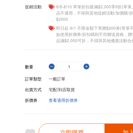
促銷活動
8/8-8/10 單筆折扣後滿$2,000享9折(單
品不適用，不得與其他促銷活動/加價購/折
$2000
即日起-9/1 不限金額下單贈$200券(單
如使用折價券/折扣碼則不符贈送資格，
品滿$2,000可折，不得與其他優惠活動合
數量
訂單類型
一般訂單
出貨方式
宅配/到店取貨
折價券
查看適用折價券
立即購買
加