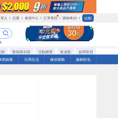
結帳
登入
註冊
會員中心
訂單查詢
購物車(0)
米
促銷
整箱購划算
活動總覽
家速配
超商取貨
休閒娛樂
日用生活
傢俱寢飾
服飾鞋包