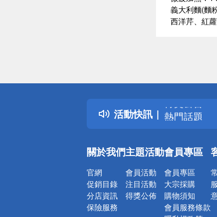
義大利麵(麵
西洋芹、紅蘿
偏遠地區配
詐騙網頁！
得獎公告
活動快訊
熱門話題
銀行優惠
偏遠地區配
關於我們
主題活動
會員專區
詐騙網頁！
官網
會員活動
會員專區
促銷目錄
注目活動
大宗採購
分店資訊
得獎公佈
購物須知
保險服務
會員服務條款