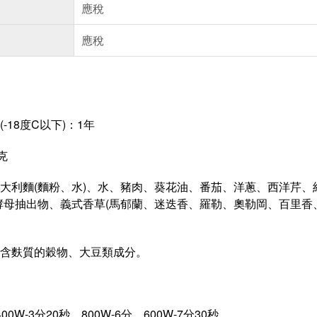
應稅
應稅
-18度C以下)：1年
克
大利麵(麵粉、水)、水、豬肉、葵花油、番茄、洋蔥、西洋芹、
酵母抽出物、義式香草(馬郁蘭、迷迭香、羅勒、奧勒岡、百里香
含麩質的穀物、大豆類成分。
0W-3分20秒、800W-6分、600W-7分30秒。