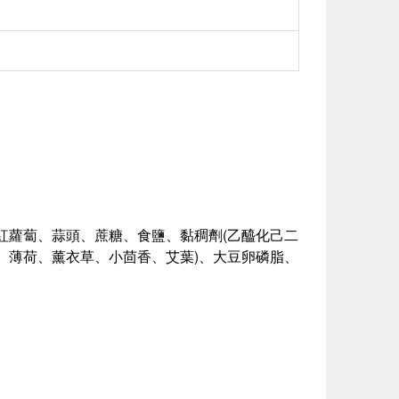
紅蘿蔔、蒜頭、蔗糖、食鹽、黏稠劑(乙醯化己二
、薄荷、薰衣草、小茴香、艾葉)、大豆卵磷脂、