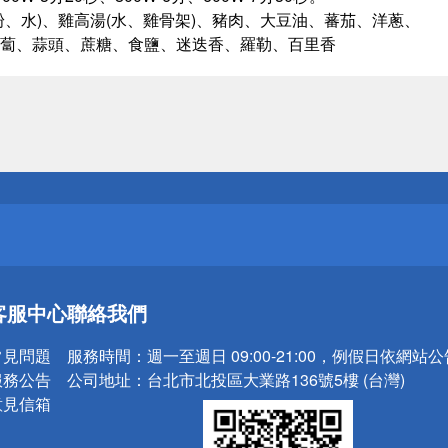
粉、水)、雞高湯(水、雞骨架)、豬肉、大豆油、蕃茄、洋蔥、
蔔、蒜頭、蔗糖、食鹽、迷迭香、羅勒、百里香
送
請小心！
送
客服中心
聯絡我們
請小心！
常見問題
服務時間：
週一至週日 09:00-21:00，例假日依網站
服務公告
公司地址：
台北市北投區大業路136號5樓 (台灣)
意見信箱