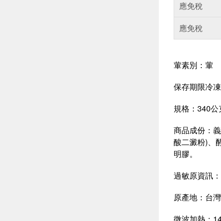
應免稅
應免稅
葷素別：葷
保存期限冷凍(
規格：340公
商品成份：義
酸二澱粉)、
明膠。
過敏原資訊：
原產地：台灣
微波加熱：140