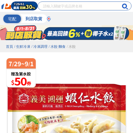
宅配
到店取貨
首頁
/ 生鮮冷凍
/ 冷凍調理
/ 水餃 麵食
/ 水餃