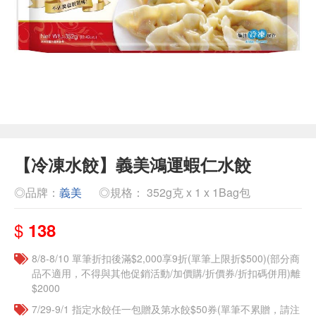
【冷凍水餃】義美鴻運蝦仁水餃
◎品牌：
義美
◎規格： 352g克 x 1 x 1Bag包
$
138
8/8-8/10 單筆折扣後滿$2,000享9折(單筆上限折$500)(部分商
品不適用，不得與其他促銷活動/加價購/折價券/折扣碼併用)離
$2000
7/29-9/1 指定水餃任一包贈及第水餃$50券(單筆不累贈，請注