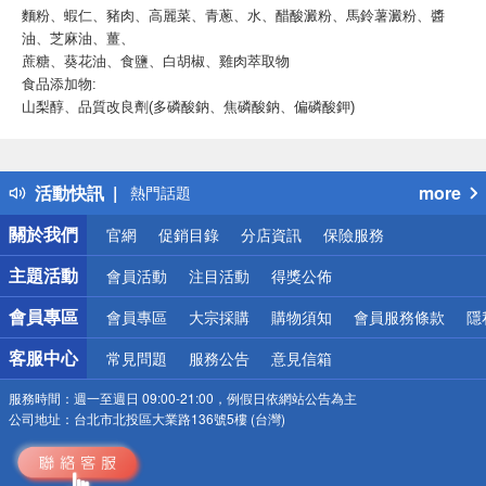
麵粉、蝦仁、豬肉、高麗菜、青蔥、水、醋酸澱粉、馬鈴薯澱粉、醬
油、芝麻油、薑、
蔗糖、葵花油、食鹽、白胡椒、雞肉萃取物
食品添加物:
山梨醇、品質改良劑(多磷酸鈉、焦磷酸鈉、偏磷酸鉀)
偏遠地區配送
詐騙網頁！請小心！
得獎公告
活動快訊
more
熱門話題
銀行優惠
關於我們
官網
促銷目錄
分店資訊
保險服務
偏遠地區配送
詐騙網頁！請小心！
主題活動
會員活動
注目活動
得獎公佈
會員專區
會員專區
大宗採購
購物須知
會員服務條款
隱
客服中心
常見問題
服務公告
意見信箱
服務時間：
週一至週日 09:00-21:00，例假日依網站公告為主
公司地址：
台北市北投區大業路136號5樓 (台灣)