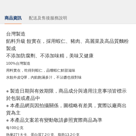
商品資訊
配送及售後服務說明
台灣製造
餡料升級 餃實在，採用蝦仁、豬肉、高麗菜及高品質麵粉
製成
不添加防腐劑、不添加味精，美味又健康
100%台灣製造
用料實在，吃得到蝦仁，品嚐蝦仁鮮甜滋味
水餃外皮Q彈，內餡飽滿多汁，不沾醬也很對味
※ 製造日期與有效期限，商品成分與適用注意事項皆標示
於包裝或產品中
※ 本產品網頁因拍攝關係，圖檔略有差異，實際以廠商出
貨為主
※ 本產品文案若有變動敬請參照實際商品為準
每100公克
熱量271大卡
、
蛋白質
7.2
公克
、
脂肪
13.2
公克