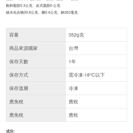
飽和脂肪
5.3
公克
、
反式脂肪
0
公克
碳水化合物
30.8
公克
、
糖
0.4
公克
、
鈉
362
毫克
容量
352g克
商品來源國家
台灣
保存天數
1年
保存方式
需冷凍-18℃以下
保存溫層
冷凍
應免稅
應稅
應免稅
應稅
成份: