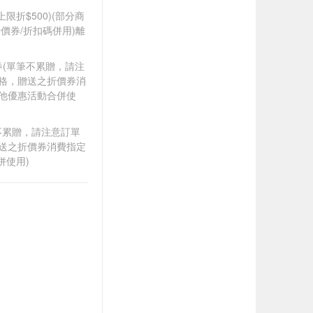
筆上限折$500)(部分商
價券/折扣碼併用)離
0券(單筆不累贈，請注
資格，贈送之折價券消
其他優惠活動合併使
筆不累贈，請注意訂單
贈送之折價券消費指定
併使用)