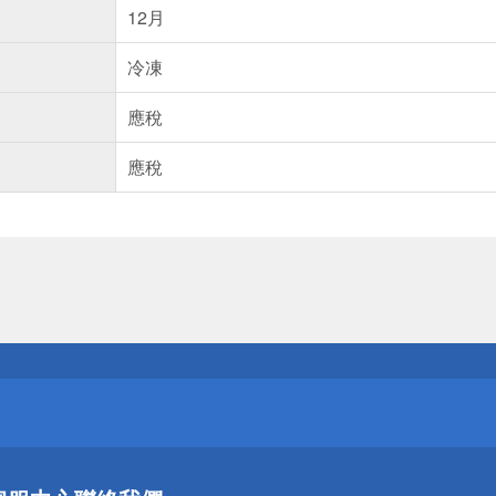
12月
冷凍
應稅
應稅
送
請小心！
送