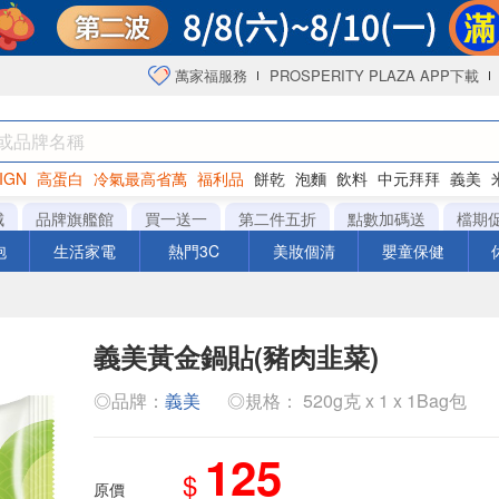
萬家福服務
PROSPERITY PLAZA APP下載
IGN
高蛋白
冷氣最高省萬
福利品
餅乾
泡麵
飲料
中元拜拜
義美
洋芋片
城
品牌旗艦館
買一送一
第二件五折
點數加碼送
檔期
泡
生活家電
熱門3C
美妝個清
嬰童保健
義美黃金鍋貼(豬肉韭菜)
◎品牌：
義美
◎規格： 520g克 x 1 x 1Bag包
125
$
原價