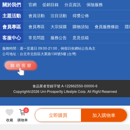
關於我們
官網
促銷目錄
分店資訊
保險服務
偏遠地區配送
詐騙網頁！請小心！
主題活動
會員活動
注目活動
得獎公佈
會員專區
會員專區
大宗採購
購物須知
會員服務條款
隱
客服中心
常見問題
服務公告
意見信箱
服務時間：
週一至週日 09:00-21:00，例假日依網站公告為主
公司地址：
台北市北投區大業路136號5樓 (台灣)
食品業者登錄字號 A-122662550-00000-6
Copyright©2026 Uni-Prosperity Lifestyle Corp. All Right Reserved
0
立即購買
加入購物車
收藏
購物車