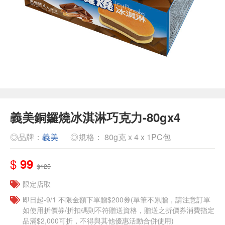
義美銅鑼燒冰淇淋巧克力-80gx4
◎品牌：
義美
◎規格： 80g克 x 4 x 1PC包
$
99
$125
限定店取
即日起-9/1 不限金額下單贈$200券(單筆不累贈，請注意訂單
如使用折價券/折扣碼則不符贈送資格，贈送之折價券消費指定
品滿$2,000可折，不得與其他優惠活動合併使用)