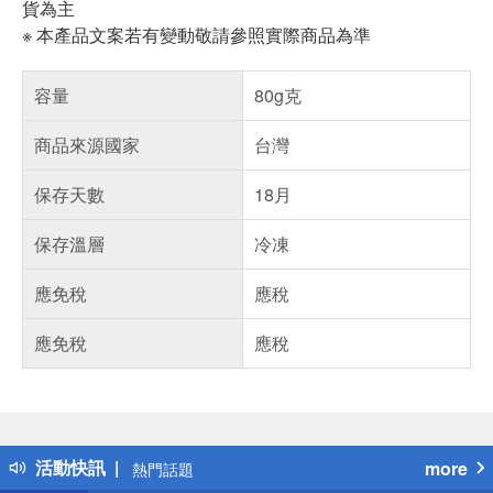
貨為主
※ 本產品文案若有變動敬請參照實際商品為準
容量
80g克
商品來源國家
台灣
保存天數
18月
保存溫層
冷凍
應免稅
應稅
應免稅
應稅
偏遠地區配送
詐騙網頁！請小心！
得獎公告
活動快訊
more
熱門話題
銀行優惠