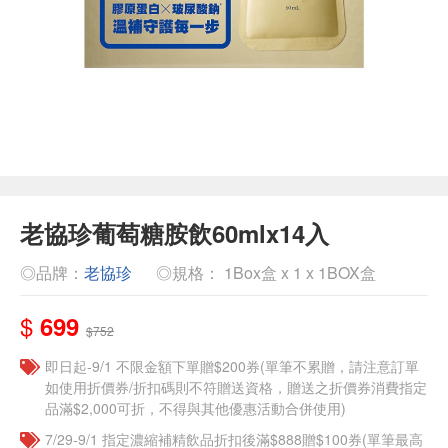
老協珍葡萄糖胺飲60mlx14入
◎品牌：
老協珍
◎規格： 1Box盒 x 1 x 1BOX盒
$
699
$752
即日起-9/1 不限金額下單贈$200券(單筆不累贈，請注意訂單
如使用折價券/折扣碼則不符贈送資格，贈送之折價券消費指定
品滿$2,000可折，不得與其他優惠活動合併使用)
7/29-9/1 指定濃縮補精飲品​折扣後滿$888贈$100券(單筆最高