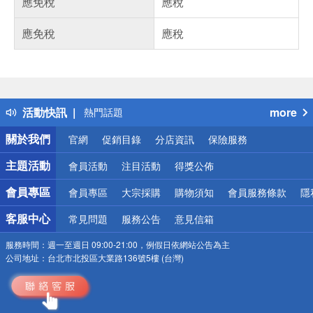
應免稅
應稅
應免稅
應稅
偏遠地區配送
詐騙網頁！請小心！
得獎公告
活動快訊
more
熱門話題
銀行優惠
關於我們
官網
促銷目錄
分店資訊
保險服務
偏遠地區配送
詐騙網頁！請小心！
主題活動
會員活動
注目活動
得獎公佈
會員專區
會員專區
大宗採購
購物須知
會員服務條款
隱
客服中心
常見問題
服務公告
意見信箱
服務時間：
週一至週日 09:00-21:00，例假日依網站公告為主
公司地址：
台北市北投區大業路136號5樓 (台灣)