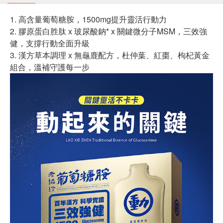
1. 高含量葡萄糖胺，1500mg提升靈活行動力
2. 膠原蛋白胜肽 x 玻尿酸鈉* x 關鍵微分子MSM，三效強
健，支撐行動全面升級
3. 漢方草本調理 x 無龜鹿配方，杜仲葉、紅棗、枸杞黃金
組合，溫補守護每一步