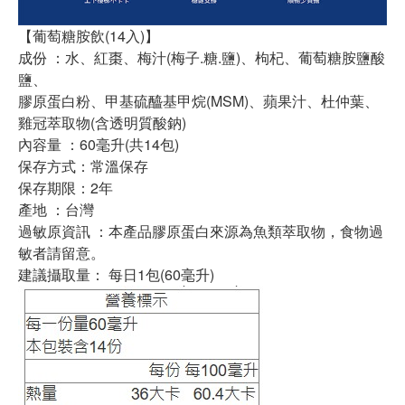
【葡萄糖胺飲(14入)】
成份 ：水、紅棗、梅汁(梅子.糖.鹽)、枸杞、葡萄糖胺鹽酸
鹽、
膠原蛋白粉、甲基硫醯基甲烷(MSM)、蘋果汁、杜仲葉、
雞冠萃取物(含透明質酸鈉)
內容量 ：60毫升(共14包)
保存方式：常溫保存
保存期限：2年
產地 ：台灣
過敏原資訊 ：本產品膠原蛋白來源為魚類萃取物，食物過
敏者請留意。
建議攝取量： 每日1包(60毫升)