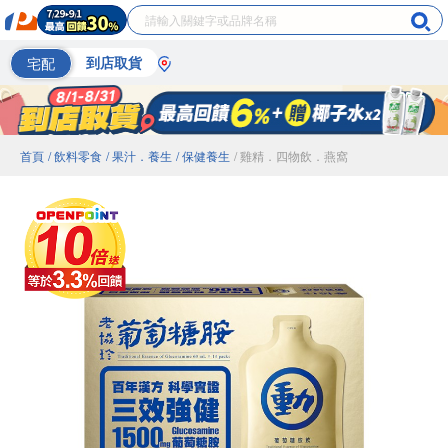
宅配
到店取貨
首頁
/ 飲料零食
/ 果汁．養生
/ 保健養生
/ 雞精．四物飲．燕窩