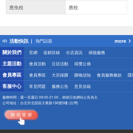
應免稅
應稅
偏遠地區配送
詐騙網頁！請小心！
得獎公告
活動快訊
more
熱門話題
銀行優惠
關於我們
官網
促銷目錄
分店資訊
保險服務
偏遠地區配送
詐騙網頁！請小心！
主題活動
會員活動
注目活動
得獎公佈
會員專區
會員專區
大宗採購
購物須知
會員服務條款
隱
客服中心
常見問題
服務公告
意見信箱
服務時間：
週一至週日 09:00-21:00，例假日依網站公告為主
公司地址：
台北市北投區大業路136號5樓 (台灣)