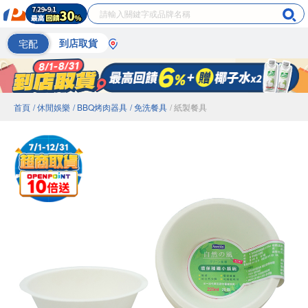
宅配
到店取貨
首頁
/ 休閒娛樂
/ BBQ烤肉器具
/ 免洗餐具
/ 紙製餐具