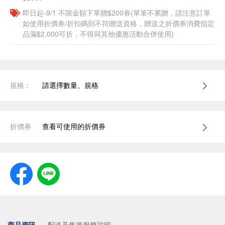
即日起-9/1 不限金額下單贈$200券(單筆不累贈，請注意訂單
如使用折價券/折扣碼則不符贈送資格，贈送之折價券消費指定
品滿$2,000可折，不得與其他優惠活動合併使用)
規格：
請選擇數量、規格
折價券
查看可使用的折價券
商品資訊
配送及售後服務說明