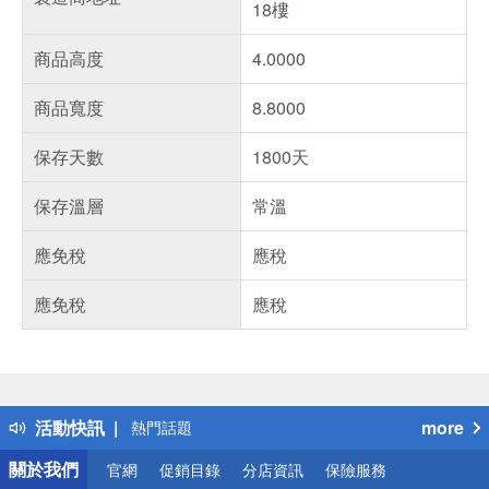
18樓
商品高度
4.0000
商品寬度
8.8000
保存天數
1800天
保存溫層
常溫
應免稅
應稅
應免稅
應稅
偏遠地區配送
詐騙網頁！請小心！
得獎公告
活動快訊
more
熱門話題
銀行優惠
關於我們
官網
促銷目錄
分店資訊
保險服務
偏遠地區配送