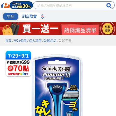
宅配
到店取貨
首頁
/ 美妝個清
/ 個人清潔
/ 刮鬍用品
/ 刮鬍刀架