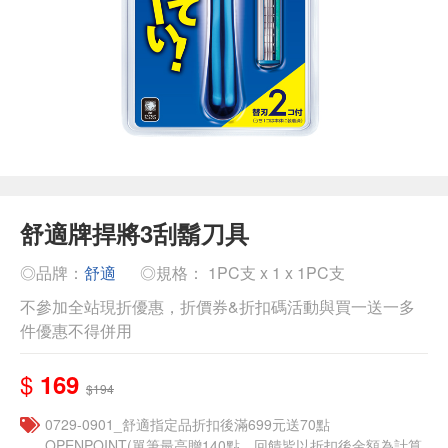
舒適牌捍將3刮鬍刀具
◎品牌：
舒適
◎規格： 1PC支 x 1 x 1PC支
不參加全站現折優惠，折價券&折扣碼活動與買一送一多
件優惠不得併用
$
169
$194
0729-0901_舒適指定品折扣後滿699元送70點
OPENPOINT(單筆最高贈140點，回饋皆以折扣後金額為計算