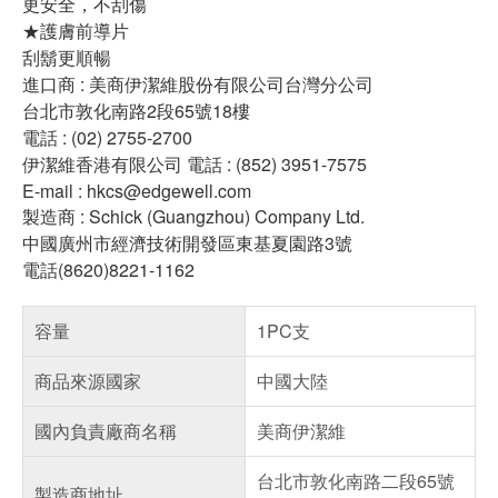
更安全，不刮傷
★護膚前導片
刮鬍更順暢
進口商 : 美商伊潔維股份有限公司台灣分公司
台北市敦化南路2段65號18樓
電話 : (02) 2755-2700
伊潔維香港有限公司 電話 : (852) 3951-7575
E-mail : hkcs@edgewell.com
製造商 : Schick (Guangzhou) Company Ltd.
中國廣州市經濟技術開發區東基夏園路3號
電話(8620)8221-1162
容量
1PC支
商品來源國家
中國大陸
國內負責廠商名稱
美商伊潔維
台北市敦化南路二段65號
製造商地址