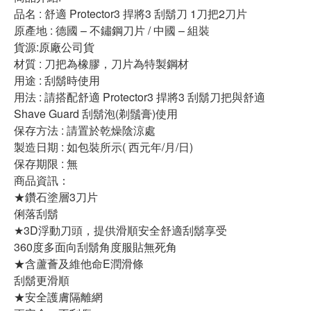
品名 : 舒適 Protector3 捍將3 刮鬍刀 1刀把2刀片
原產地 : 德國 – 不鏽鋼刀片 / 中國 – 組裝
貨源:原廠公司貨
材質 : 刀把為橡膠，刀片為特製鋼材
用途 : 刮鬍時使用
用法 : 請搭配舒適 Protector3 捍將3 刮鬍刀把與舒適
Shave Guard 刮鬍泡(剃鬚膏)使用
保存方法 : 請置於乾燥陰涼處
製造日期 : 如包裝所示( 西元年/月/日)
保存期限 : 無
商品資訊：
★鑽石塗層3刀片
俐落刮鬍
★3D浮動刀頭，提供滑順安全舒適刮鬍享受
360度多面向刮鬍角度服貼無死角
★含蘆薈及維他命E潤滑條
刮鬍更滑順
★安全護膚隔離網