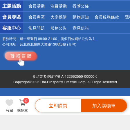
詐騙網頁！請小心！
主題活動
會員活動
注目活動
得獎公佈
會員專區
會員專區
大宗採購
購物須知
會員服務條款
隱
客服中心
常見問題
服務公告
意見信箱
服務時間：
週一至週日 09:00-21:00，例假日依網站公告為主
公司地址：
台北市北投區大業路136號5樓 (台灣)
食品業者登錄字號 A-122662550-00000-6
Copyright©2026 Uni-Prosperity Lifestyle Corp. All Right Reserved
0
立即購買
加入購物車
收藏
購物車