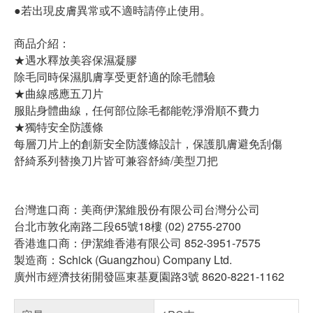
●若出現皮膚異常或不適時請停止使用。
商品介紹：
★遇水釋放美容保濕凝膠
除毛同時保濕肌膚享受更舒適的除毛體驗
★曲線感應五刀片
服貼身體曲線，任何部位除毛都能乾淨滑順不費力
★獨特安全防護條
每層刀片上的創新安全防護條設計，保護肌膚避免刮傷
舒綺系列替換刀片皆可兼容舒綺/美型刀把
台灣進口商：美商伊潔維股份有限公司台灣分公司
台北市敦化南路二段65號18樓 (02) 2755-2700
香港進口商：伊潔維香港有限公司 852-3951-7575
製造商：Schick (Guangzhou) Company Ltd.
廣州市經濟技術開發區東基夏園路3號 8620-8221-1162