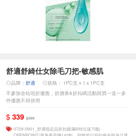
舒適舒綺仕女除毛刀把-敏感肌
◎品牌：
舒適
◎規格： 1PC支 x 1 x 1PC支
不參加全站現折優惠，折價券&折扣碼活動與買一送一多
件優惠不得併用
$
339
$399
0729-0901_舒適指定品折扣後滿699元送70點
OPENPOINT(單筆最高贈140點，回饋皆以折扣後金額為計算