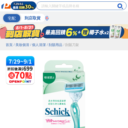
宅配
到店取貨
首頁
/ 美妝個清
/ 個人清潔
/ 刮鬍用品
/ 刮鬍刀架