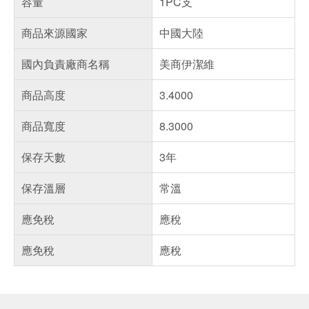
容量
1PC支
商品來源國家
中國大陸
國內負責廠商名稱
美商伊潔維
商品高度
3.4000
商品寬度
8.3000
保存天數
3年
保存溫層
常溫
應免稅
應稅
應免稅
應稅
偏遠地區配送
詐騙網頁！請小心！