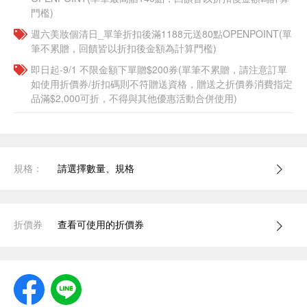
門檻)
週六美妝個清日_單筆折扣後滿1188元送80點OPENPOINT(單
筆不累贈，回饋皆以折扣後金額為計算門檻)
即日起-9/1 不限金額下單贈$200券(單筆不累贈，請注意訂單
如使用折價券/折扣碼則不符贈送資格，贈送之折價券消費指定
品滿$2,000可折，不得與其他優惠活動合併使用)
規格：
請選擇數量、規格
折價券
查看可使用的折價券