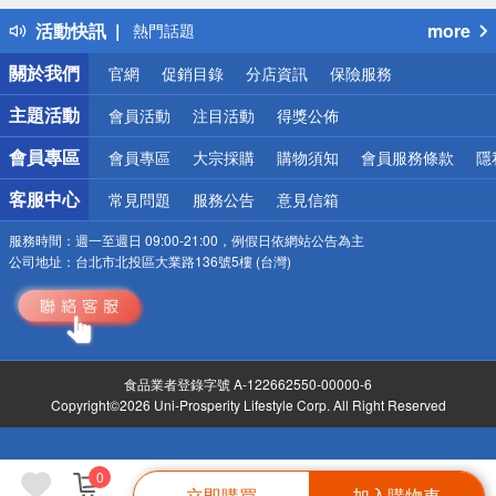
得獎公告
活動快訊
more
熱門話題
銀行優惠
關於我們
官網
促銷目錄
分店資訊
保險服務
偏遠地區配送
詐騙網頁！請小心！
主題活動
會員活動
注目活動
得獎公佈
會員專區
會員專區
大宗採購
購物須知
會員服務條款
隱
客服中心
常見問題
服務公告
意見信箱
服務時間：
週一至週日 09:00-21:00，例假日依網站公告為主
公司地址：
台北市北投區大業路136號5樓 (台灣)
食品業者登錄字號 A-122662550-00000-6
Copyright©2026 Uni-Prosperity Lifestyle Corp. All Right Reserved
0
立即購買
加入購物車