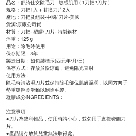
品名：舒綺仕女除毛刀 - 敏感肌用 ( 1刀把2刀片 )
規格：刀把1入 + 替換刀片2入
產地：刀把及組裝-中國/ 刀片-美國
貨源:原廠公司貨
材質：刀把- 塑膠/ 刀片- 特製鋼材
淨重：125 g
用途：除毛時使用
保存期限：3年
製造日期：如包裝標示(西元年/月/日)
保存方式：存放於陰涼處，避免陽光直射
使用方法：
除毛時請沾濕刀片並保持除毛部位肌膚濕潤，以同方向手
勢重覆輕柔滑動以刮除毛髮。
凝膠成分∕INGREDIENTS：
注意事項：
●刀片為鋒利物品，使用時請小心，並勿用手直接碰觸刀
片。
●產品請存放於兒童無法取得處。