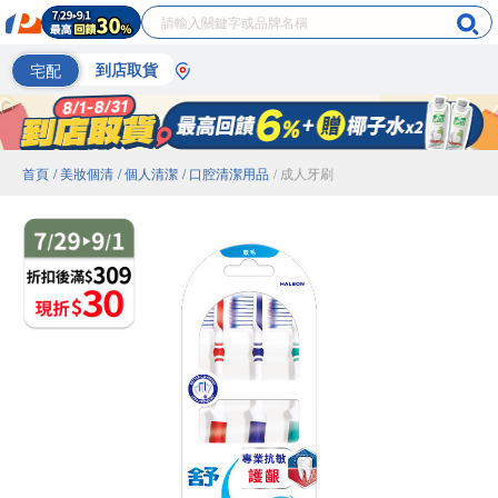
宅配
到店取貨
首頁
/ 美妝個清
/ 個人清潔
/ 口腔清潔用品
/ 成人牙刷