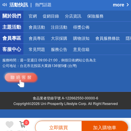
活動快訊
more
熱門話題
銀行優惠
關於我們
官網
促銷目錄
分店資訊
保險服務
偏遠地區配送
詐騙網頁！請小心！
主題活動
會員活動
注目活動
得獎公佈
會員專區
會員專區
大宗採購
購物須知
會員服務條款
隱
客服中心
常見問題
服務公告
意見信箱
服務時間：
週一至週日 09:00-21:00，例假日依網站公告為主
公司地址：
台北市北投區大業路136號5樓 (台灣)
食品業者登錄字號 A-122662550-00000-6
Copyright©2026 Uni-Prosperity Lifestyle Corp. All Right Reserved
0
立即購買
加入購物車