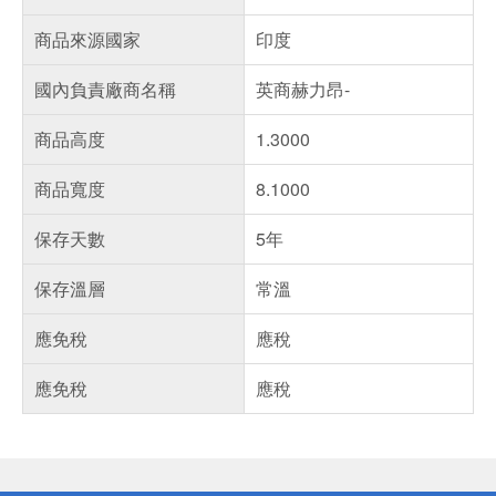
商品來源國家
印度
國內負責廠商名稱
英商赫力昂-
商品高度
1.3000
商品寬度
8.1000
保存天數
5年
保存溫層
常溫
應免稅
應稅
應免稅
應稅
偏遠地區配送
詐騙網頁！請小心！
得獎公告