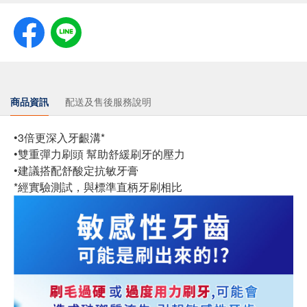
商品資訊
配送及售後服務說明
•3倍更深入牙齦溝*
•雙重彈力刷頭 幫助舒緩刷牙的壓力
•建議搭配舒酸定抗敏牙膏
*經實驗測試，與標準直柄牙刷相比