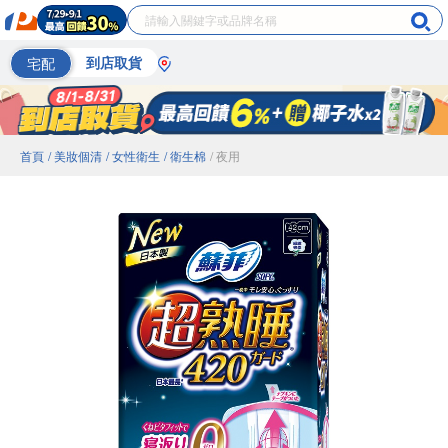
宅配
到店取貨
首頁
/ 美妝個清
/ 女性衛生
/ 衛生棉
/ 夜用