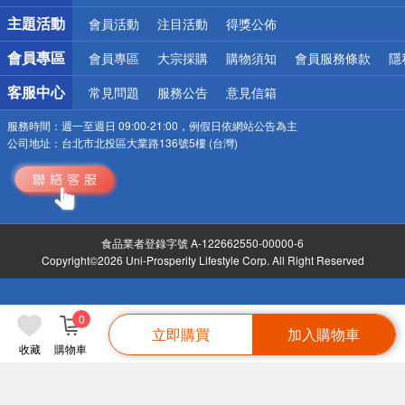
詐騙網頁！請小心！
主題活動
會員活動
注目活動
得獎公佈
會員專區
會員專區
大宗採購
購物須知
會員服務條款
隱
客服中心
常見問題
服務公告
意見信箱
服務時間：
週一至週日 09:00-21:00，例假日依網站公告為主
公司地址：
台北市北投區大業路136號5樓 (台灣)
食品業者登錄字號 A-122662550-00000-6
Copyright©2026 Uni-Prosperity Lifestyle Corp. All Right Reserved
0
立即購買
加入購物車
收藏
購物車