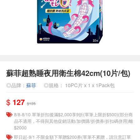
蘇菲超熟睡夜用衛生棉42cm(10片/包)
◎品牌：
蘇菲
◎規格： 10PC片 x 1 x 1Pack包
$
127
$135
8/8-8/10 單筆折扣後滿$2,000享9折(單筆上限折$500)(部分商
品不適用，不得與其他促銷活動/加價購/折價券/折扣碼併用)離
$2000
即日起-9/1 不限金額下單贈$200券(單筆不累贈，請注意訂單