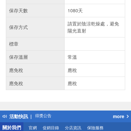
保存天數
1080天
請置於陰涼乾燥處，避免
保存方式
陽光直射
標章
保存溫層
常溫
應免稅
應稅
應免稅
應稅
偏遠地區配送
詐騙網頁！請小心！
得獎公告
活動快訊
more
熱門話題
銀行優惠
關於我們
官網
促銷目錄
分店資訊
保險服務
偏遠地區配送