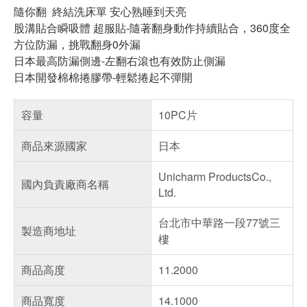
隨你翻 終結洗床單 安心熟睡到天亮
股溝貼合瞬吸體 超服貼-隨著翻身動作持續貼合，360度全
方位防漏，挑戰翻身0外漏
日本最高防漏側邊-左翻右滾也有效防止側漏
日本開發棉棉捲膠帶-輕鬆捲起不彈開
容量
10PC片
商品來源國家
日本
Unicharm ProductsCo.,
國內負責廠商名稱
Ltd.
台北市中華路一段77號三
製造商地址
樓
商品高度
11.2000
商品寬度
14.1000