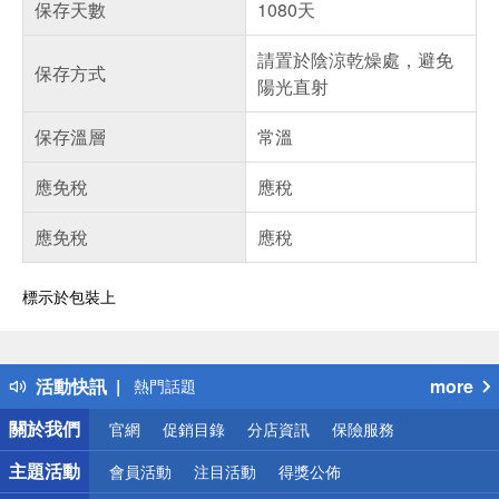
保存天數
1080天
請置於陰涼乾燥處，避免
保存方式
陽光直射
保存溫層
常溫
應免稅
應稅
應免稅
應稅
標示於包裝上
偏遠地區配送
詐騙網頁！請小心！
得獎公告
活動快訊
more
熱門話題
銀行優惠
關於我們
官網
促銷目錄
分店資訊
保險服務
偏遠地區配送
詐騙網頁！請小心！
主題活動
會員活動
注目活動
得獎公佈