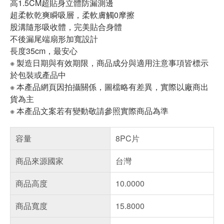
高1.5CM超貼身立體防漏測邊
超柔軟乾爽瞬吸層，柔軟膚觸0摩擦
股溝隨形吸收體，完美貼合身體
不後漏尾端扇形加寬設計
長度35cm，最安心
※ 製造日期與有效期限，商品成分與適用注意事項皆標示
於包裝或產品中
※ 本產品網頁因拍攝關係，圖檔略有差異，實際以廠商出
貨為主
※ 本產品文案若有變動敬請參照實際商品為準
容量
8PC片
商品來源國家
台灣
商品高度
10.0000
商品寬度
15.8000