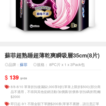
蘇菲超熟睡超薄乾爽瞬吸層35cm(8片)
◎品牌：
蘇菲
◎規格： 8PC片 x 1 x 3Pack包
$
139
$159
8/8-8/10 單筆折扣後滿$2,000享9折(單筆上限折$500)(部分商
品不適用，不得與其他促銷活動/加價購/折價券/折扣碼併用)離
$2000
即日起-9/1 不限金額下單贈$200券(單筆不累贈，請注意訂單