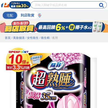
宅配
到店取貨
首頁
/ 美妝個清
/ 女性衛生
/ 衛生棉
/ 夜用