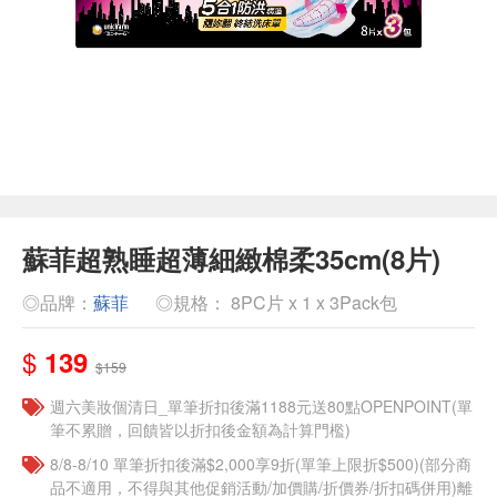
蘇菲超熟睡超薄細緻棉柔35cm(8片)
◎品牌：
蘇菲
◎規格： 8PC片 x 1 x 3Pack包
$
139
$159
週六美妝個清日_單筆折扣後滿1188元送80點OPENPOINT(單
筆不累贈，回饋皆以折扣後金額為計算門檻)
8/8-8/10 單筆折扣後滿$2,000享9折(單筆上限折$500)(部分商
品不適用，不得與其他促銷活動/加價購/折價券/折扣碼併用)離