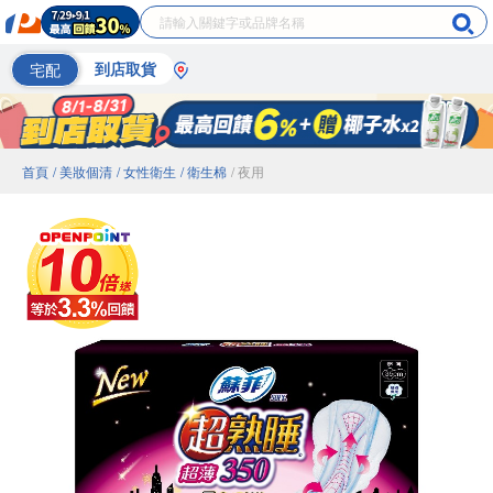
宅配
到店取貨
首頁
/ 美妝個清
/ 女性衛生
/ 衛生棉
/ 夜用