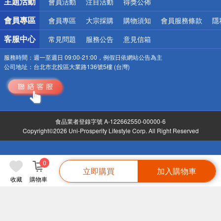
主題活動
會員活動
注目活動
得獎公佈
會員專區
會員專區
大宗採購
購物須知
會員服務條款
隱
客服中心
常見問題
服務公告
意見信箱
服務時間：
週一至週日 09:00-21:00，例假日依網站公告為主
公司地址：
台北市北投區大業路136號5樓 (台灣)
食品業者登錄字號 A-122662550-00000-6
Copyright©2026 Uni-Prosperity Lifestyle Corp. All Right Reserved
0
立即購買
加入購物車
收藏
購物車