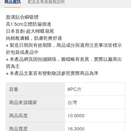
商品資訊
配送及售後服務說明
股溝貼合瞬吸體
高1.5cm立體防漏側邊
日本首創-超大蝴蝶扇尾
純棉般膚觸，肌膚乾爽舒適
※ 製造日期與有效期限，商品成分與適用注意事項皆標示
於包裝或產品中
※ 本產品網頁因拍攝關係，圖檔略有差異，實際以廠商出
貨為主
※ 本產品文案若有變動敬請參照實際商品為準
容量
8PC片
商品來源國家
台灣
商品高度
10.0000
商品寬度
16.3000