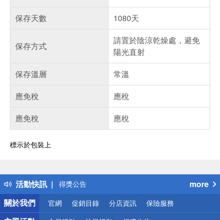
保存天數
1080天
請置於陰涼乾燥處，避免
保存方式
陽光直射
保存溫層
常溫
應免稅
應稅
應免稅
應稅
標示於包裝上
偏遠地區配送
詐騙網頁！請小心！
得獎公告
活動快訊
more
熱門話題
銀行優惠
關於我們
官網
促銷目錄
分店資訊
保險服務
偏遠地區配送
詐騙網頁！請小心！