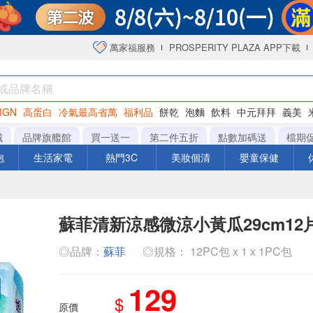
萬家福服務
PROSPERITY PLAZA APP下載
IGN
高蛋白
冷氣最高省萬
福利品
餅乾
泡麵
飲料
中元拜拜
義美
海苔
城
品牌旗艦館
買一送一
第二件五折
點數加碼送
檔期
泡
生活家電
熱門3C
美妝個清
嬰童保健
蘇菲清新涼感微涼小黃瓜29cm12
◎品牌：
蘇菲
◎規格： 12PC包 x 1 x 1PC包
129
$
原價