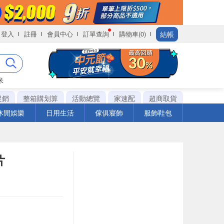
結帳
登入
註冊
會員中心
訂單查詢
購物車(0)
米
促銷
整箱購划算
活動總覽
家速配
超商取貨
休閒娛樂
日用生活
傢俱寢飾
服飾鞋包
片