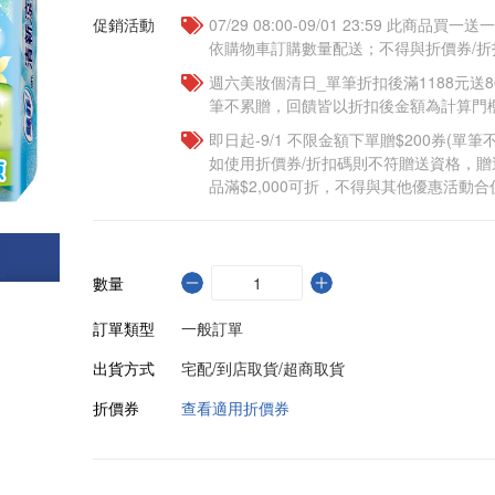
促銷活動
07/29 08:00-09/01 23:59 此商品
依購物車訂購數量配送；不得與折價券/折
週六美妝個清日_單筆折扣後滿1188元送80點
筆不累贈，回饋皆以折扣後金額為計算門檻
即日起-9/1 不限金額下單贈$200券(單
如使用折價券/折扣碼則不符贈送資格，
品滿$2,000可折，不得與其他優惠活動合
數量
訂單類型
一般訂單
出貨方式
宅配/到店取貨/超商取貨
折價券
查看適用折價券