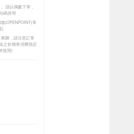
買一送一， 請以偶數下單，
扣碼併用
OPENPOINT(單
)
筆不累贈，請注意訂單
贈送之折價券消費指定
併使用)