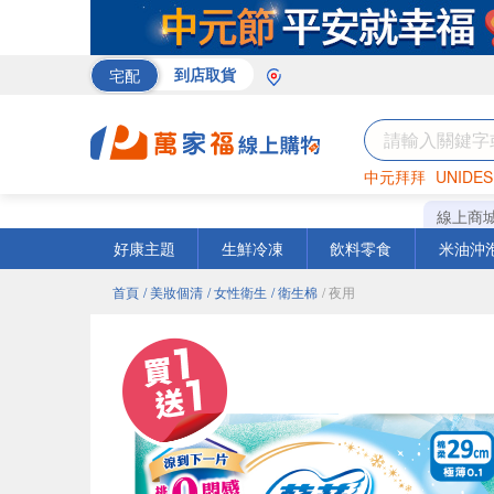
宅配
到店取貨
中元拜拜
UNIDES
巧克力
罐頭
咖啡
線上商
好康主題
生鮮冷凍
飲料零食
米油沖
首頁
/ 美妝個清
/ 女性衛生
/ 衛生棉
/ 夜用