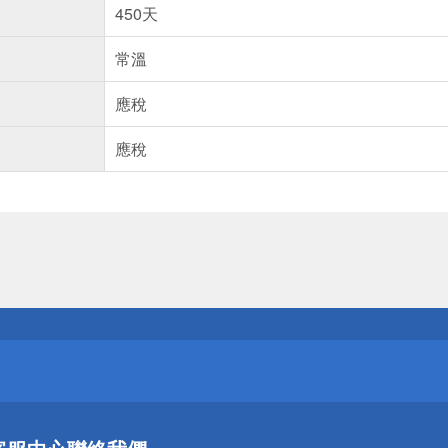
450天
常溫
應稅
應稅
送
請小心！
送