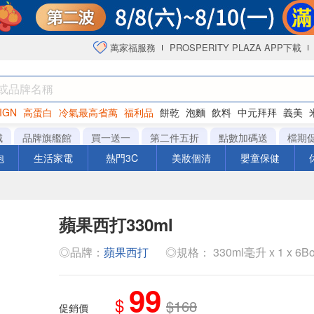
萬家福服務
PROSPERITY PLAZA APP下載
IGN
高蛋白
冷氣最高省萬
福利品
餅乾
泡麵
飲料
中元拜拜
義美
海苔
城
品牌旗艦館
買一送一
第二件五折
點數加碼送
檔期
泡
生活家電
熱門3C
美妝個清
嬰童保健
蘋果西打330ml
◎品牌：
蘋果西打
◎規格： 330ml毫升 x 1 x 6Bo
99
$
$168
促銷價