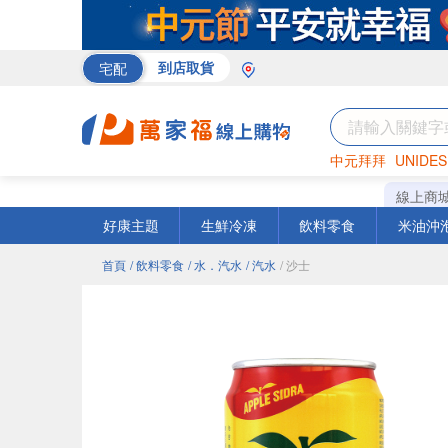
宅配
到店取貨
中元拜拜
UNIDES
巧克力
罐頭
咖啡
線上商
好康主題
生鮮冷凍
飲料零食
米油沖
首頁
/ 飲料零食
/ 水．汽水
/ 汽水
/ 沙士