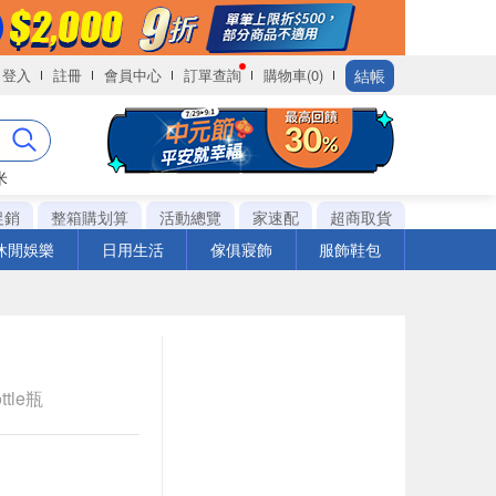
結帳
登入
註冊
會員中心
訂單查詢
購物車(0)
米
促銷
整箱購划算
活動總覽
家速配
超商取貨
休閒娛樂
日用生活
傢俱寢飾
服飾鞋包
ttle瓶