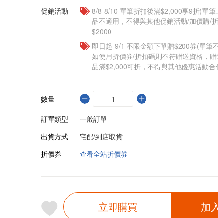
促銷活動
8/8-8/10 單筆折扣後滿$2,000享9折(單
品不適用，不得與其他促銷活動/加價購/折
$2000
即日起-9/1 不限金額下單贈$200券(單
如使用折價券/折扣碼則不符贈送資格，
品滿$2,000可折，不得與其他優惠活動合
數量
訂單類型
一般訂單
出貨方式
宅配/到店取貨
折價券
查看全站折價券
立即購買
加