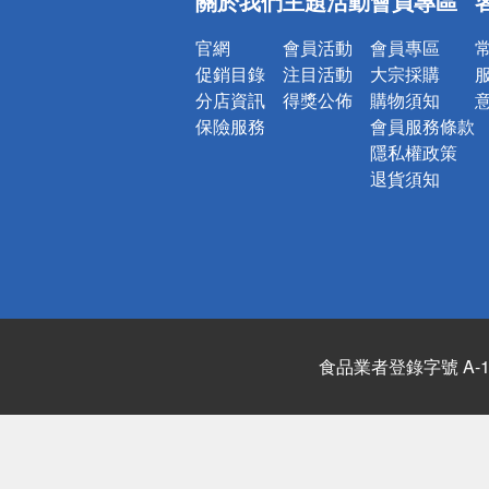
關於我們
主題活動
會員專區
詐騙網頁！
官網
會員活動
會員專區
促銷目錄
注目活動
大宗採購
分店資訊
得獎公佈
購物須知
保險服務
會員服務條款
隱私權政策
退貨須知
食品業者登錄字號 A-122