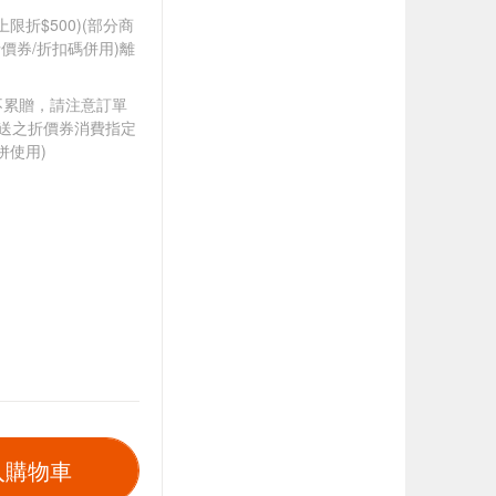
筆上限折$500)(部分商
價券/折扣碼併用)離
筆不累贈，請注意訂單
贈送之折價券消費指定
併使用)
入購物車