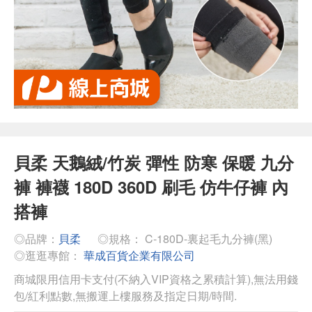
貝柔 天鵝絨/竹炭 彈性 防寒 保暖 九分
褲 褲襪 180D 360D 刷毛 仿牛仔褲 內
搭褲
◎品牌：
貝柔
◎規格： C-180D-裏起毛九分褲(黑)
◎逛逛專館：
華成百貨企業有限公司
商城限用信用卡支付(不納入VIP資格之累積計算),無法用錢
包/紅利點數,無搬運上樓服務及指定日期/時間.