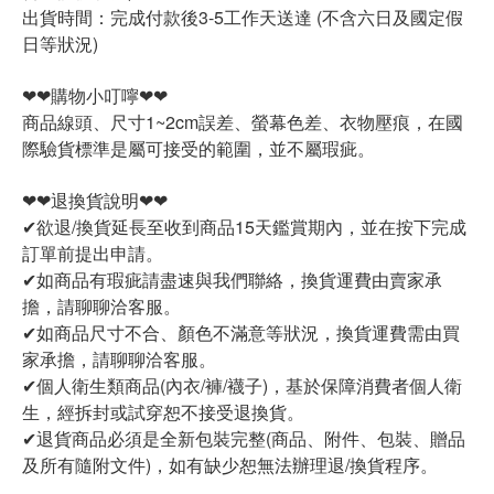
出貨時間：完成付款後3-5工作天送達 (不含六日及國定假
日等狀況)
❤❤購物小叮嚀❤❤
商品線頭、尺寸1~2cm誤差、螢幕色差、衣物壓痕，在國
際驗貨標準是屬可接受的範圍，並不屬瑕疵。
❤❤退換貨說明❤❤
✔欲退/換貨延長至收到商品15天鑑賞期內，並在按下完成
訂單前提出申請。
✔如商品有瑕疵請盡速與我們聯絡，換貨運費由賣家承
擔，請聊聊洽客服。
✔如商品尺寸不合、顏色不滿意等狀況，換貨運費需由買
家承擔，請聊聊洽客服。
✔個人衛生類商品(內衣/褲/襪子)，基於保障消費者個人衛
生，經拆封或試穿恕不接受退換貨。
✔退貨商品必須是全新包裝完整(商品、附件、包裝、贈品
及所有隨附文件)，如有缺少恕無法辦理退/換貨程序。