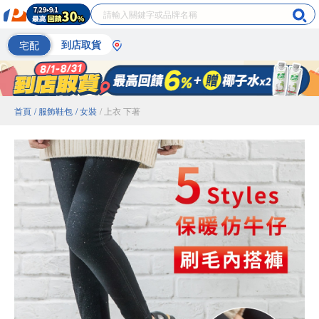
宅配
到店取貨
首頁
/ 服飾鞋包
/ 女裝
/ 上衣 下著