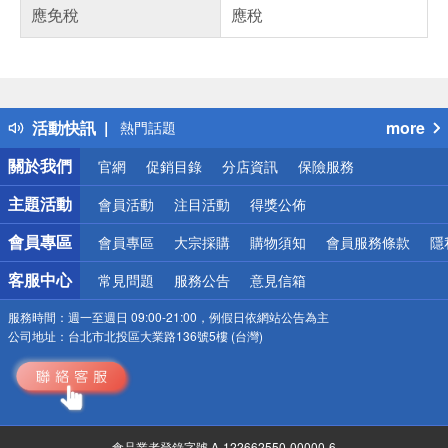
應免稅
應稅
偏遠地區配送
詐騙網頁！請小心！
得獎公告
活動快訊
more
熱門話題
銀行優惠
關於我們
官網
促銷目錄
分店資訊
保險服務
偏遠地區配送
詐騙網頁！請小心！
主題活動
會員活動
注目活動
得獎公佈
會員專區
會員專區
大宗採購
購物須知
會員服務條款
隱
客服中心
常見問題
服務公告
意見信箱
服務時間：
週一至週日 09:00-21:00，例假日依網站公告為主
公司地址：
台北市北投區大業路136號5樓 (台灣)
食品業者登錄字號 A-122662550-00000-6