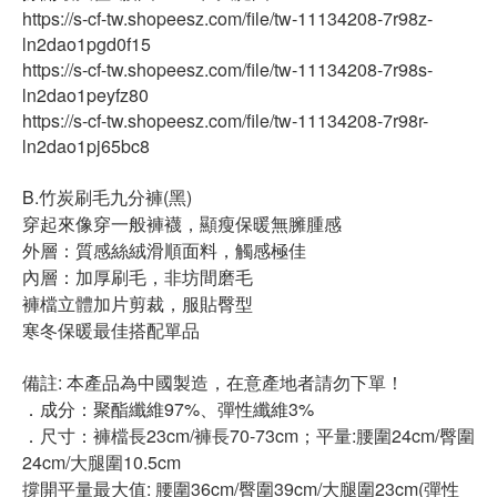
https://s-cf-tw.shopeesz.com/file/tw-11134208-7r98z-
ln2dao1pgd0f15
https://s-cf-tw.shopeesz.com/file/tw-11134208-7r98s-
ln2dao1peyfz80
https://s-cf-tw.shopeesz.com/file/tw-11134208-7r98r-
ln2dao1pj65bc8
B.竹炭刷毛九分褲(黑)
穿起來像穿一般褲襪，顯瘦保暖無臃腫感
外層：質感絲絨滑順面料，觸感極佳
內層：加厚刷毛，非坊間磨毛
褲檔立體加片剪裁，服貼臀型
寒冬保暖最佳搭配單品
備註: 本產品為中國製造，在意產地者請勿下單！
．成分：聚酯纖維97%、彈性纖維3%
．尺寸：褲檔長23cm/褲長70-73cm；平量:腰圍24cm/臀圍
24cm/大腿圍10.5cm
撐開平量最大值: 腰圍36cm/臀圍39cm/大腿圍23cm(彈性