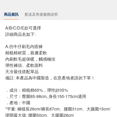
商品資訊
配送及售後服務說明
A/B/C/D/E款可選擇
詳細商品名如下:
A.仿牛仔刷毛內搭褲
精梳棉材質，親膚柔軟
內刷軟毛超保暖，觸感極佳
彈性褲頭、柔軟面料
天冷最佳搭配單品
備註: 本產品為中國製造，在意產地者請勿下單！
．成分：精梳棉65%，彈性紗35%
．尺寸：臀圍85-98cm, 身長150-175cm適用
．產地：中國
*平量: 褲檔長26cm/褲長87cm、腰圍31cm、大腿圍15cm/
撐開最大值: 腰圍50cm、大腿圍26cm