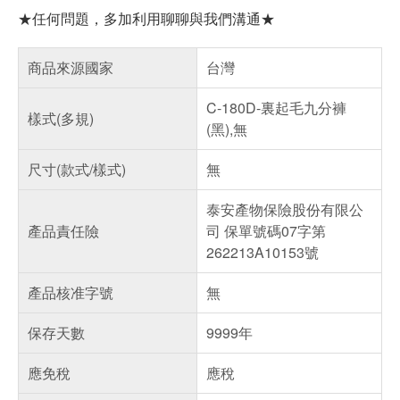
★任何問題，多加利用聊聊與我們溝通★
商品來源國家
台灣
C-180D-裏起毛九分褲
樣式(多規)
(黑),無
尺寸(款式/樣式)
無
泰安產物保險股份有限公
產品責任險
司 保單號碼07字第
262213A10153號
產品核准字號
無
保存天數
9999年
應免稅
應稅