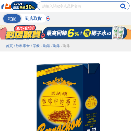
宅配
到店取貨
首頁
/ 飲料零食
/ 茶飲．咖啡
/ 咖啡
/ 咖啡