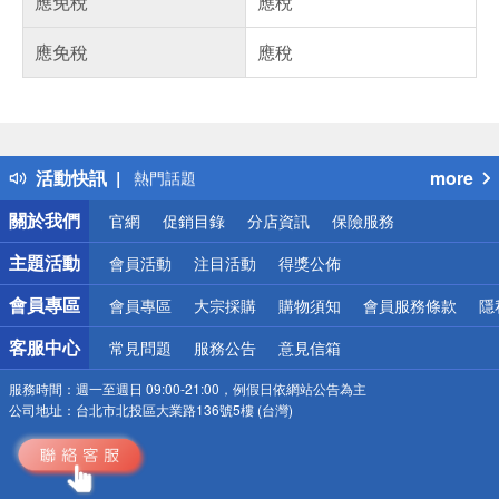
應免稅
應稅
應免稅
應稅
偏遠地區配送
詐騙網頁！請小心！
得獎公告
活動快訊
more
熱門話題
銀行優惠
關於我們
官網
促銷目錄
分店資訊
保險服務
偏遠地區配送
詐騙網頁！請小心！
主題活動
會員活動
注目活動
得獎公佈
會員專區
會員專區
大宗採購
購物須知
會員服務條款
隱
客服中心
常見問題
服務公告
意見信箱
服務時間：
週一至週日 09:00-21:00，例假日依網站公告為主
公司地址：
台北市北投區大業路136號5樓 (台灣)