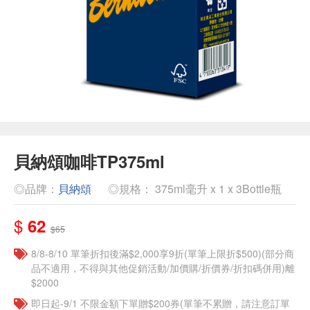
貝納頌咖啡TP375ml
◎品牌：
貝納頌
◎規格： 375ml毫升 x 1 x 3Bottle瓶
$
62
$65
8/8-8/10 單筆折扣後滿$2,000享9折(單筆上限折$500)(部分商
品不適用，不得與其他促銷活動/加價購/折價券/折扣碼併用)離
$2000
即日起-9/1 不限金額下單贈$200券(單筆不累贈，請注意訂單