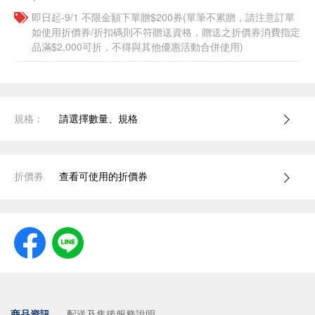
即日起-9/1 不限金額下單贈$200券(單筆不累贈，請注意訂單
如使用折價券/折扣碼則不符贈送資格，贈送之折價券消費指定
品滿$2,000可折，不得與其他優惠活動合併使用)
規格：
請選擇數量、規格
折價券
查看可使用的折價券
商品資訊
配送及售後服務說明