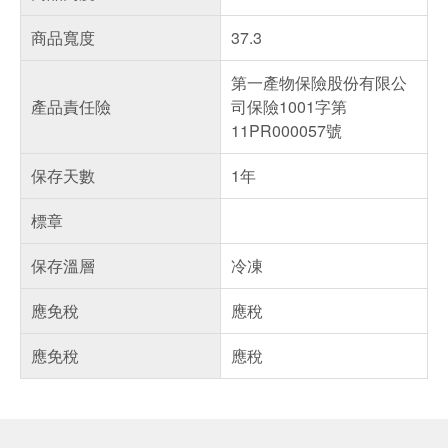
商品寬度
37.3
第一產物保險股份有限公
產品責任險
司保險1001字第
11PR000057號
保存天數
1年
標章
保存溫層
冷凍
應免稅
應稅
應免稅
應稅
偏遠地區配送
詐騙網頁！請小心！
得獎公告