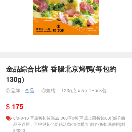
金品綜合比薩 香腸北京烤鴨(每包約
130g)
◎品牌：
金品
◎規格： 130g克 x 5 x 1Pack包
$
175
8/8-8/10 單筆折扣後滿$2,000享9折(單筆上限折$500)(部分商
品不適用，不得與其他促銷活動/加價購/折價券/折扣碼併用)離
$2000