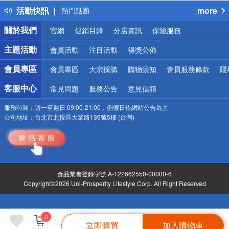
活動快訊
more
熱門話題
銀行優惠
關於我們
官網
促銷目錄
分店資訊
保險服務
偏遠地區配送
詐騙網頁！請小心！
主題活動
會員活動
注目活動
得獎公佈
會員專區
會員專區
大宗採購
購物須知
會員服務條款
隱
客服中心
常見問題
服務公告
意見信箱
服務時間：
週一至週日 09:00-21:00，例假日依網站公告為主
公司地址：
台北市北投區大業路136號5樓 (台灣)
食品業者登錄字號 A-122662550-00000-6
Copyright©2026 Uni-Prosperity Lifestyle Corp. All Right Reserved
0
立即購買
加入購物車