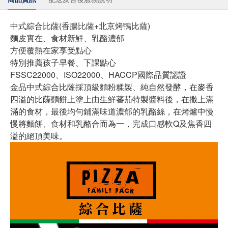
中式綜合比薩(香腸比薩+北京烤鴨比薩)
麵皮實在、食材新鮮、乳酪濃郁
方便覆熱在家享受點心
特別推薦孩子早餐、下課點心
FSSC22000、ISO22000、HACCP國際品質認證
金品中式綜合比蕯採頂級麵粉糅製、純自然發酵，在麥香
四溢的比薩麵餅上塗上由生鮮蕃茄特製醬料後，在撒上滿
滿的食材，最後均勻鋪滿味道濃郁的乳酪絲，在烤爐中慢
慢將麵餅、食材和乳酪合而為一，完成口感軟Q及焦香四
溢的絕頂美味。