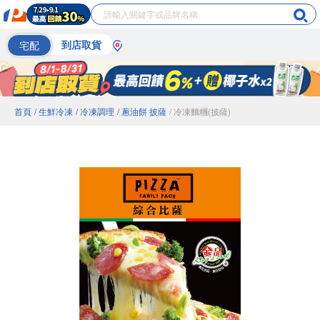
宅配
到店取貨
首頁
/ 生鮮冷凍
/ 冷凍調理
/ 蔥油餅 披薩
/ 冷凍麵糰(披薩)