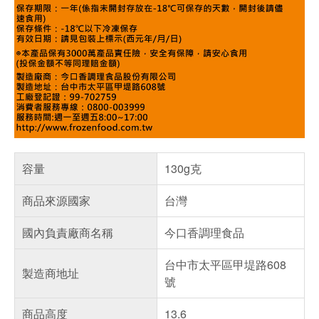
容量
130g克
商品來源國家
台灣
國內負責廠商名稱
今口香調理食品
台中市太平區甲堤路608
製造商地址
號
商品高度
13.6