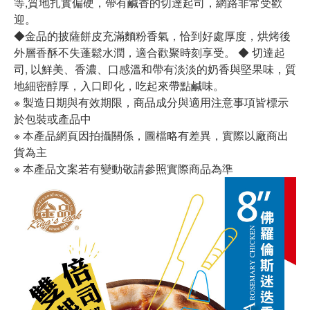
等,質地扎實偏硬，帶有鹹香的切達起司，網路非常受歡
迎。
◆金品的披薩餅皮充滿麵粉香氣，恰到好處厚度，烘烤後
外層香酥不失蓬鬆水潤，適合歡聚時刻享受。 ◆ 切達起
司, 以鮮美、香濃、口感溫和帶有淡淡的奶香與堅果味，質
地細密醇厚，入口即化，吃起來帶點鹹味。
※ 製造日期與有效期限，商品成分與適用注意事項皆標示
於包裝或產品中
※ 本產品網頁因拍攝關係，圖檔略有差異，實際以廠商出
貨為主
※ 本產品文案若有變動敬請參照實際商品為準