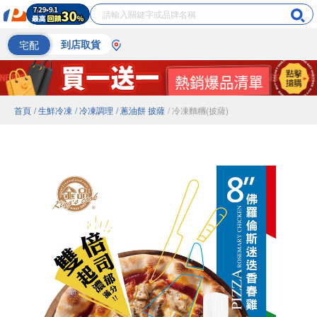
宅配
到店取貨
首頁
/ 生鮮冷凍
/ 冷凍調理
/ 蔥油餅 披薩
/ 冷凍麵糰(披薩)