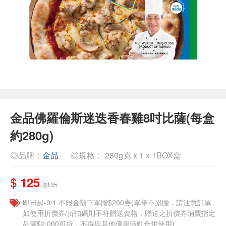
金品佛羅倫斯迷迭香春雞8吋比薩(每盒
約280g)
◎品牌：
金品
◎規格： 280g克 x 1 x 1BOX盒
$
125
$135
即日起-9/1 不限金額下單贈$200券(單筆不累贈，請注意訂單
如使用折價券/折扣碼則不符贈送資格，贈送之折價券消費指定
品滿$2,000可折，不得與其他優惠活動合併使用)