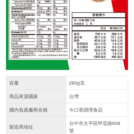
容量
280g克
商品來源國家
台灣
國內負責廠商名稱
今口香調理食品
台中市太平區甲堤路608
製造商地址
號