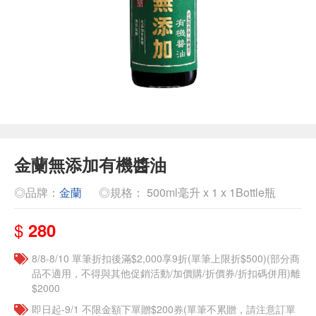
金蘭無添加有機醬油
◎品牌：
金蘭
◎規格： 500ml毫升 x 1 x 1Bottle瓶
$
280
8/8-8/10 單筆折扣後滿$2,000享9折(單筆上限折$500)(部分商
品不適用，不得與其他促銷活動/加價購/折價券/折扣碼併用)離
$2000
即日起-9/1 不限金額下單贈$200券(單筆不累贈，請注意訂單