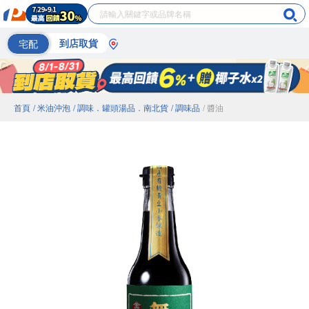
宅配
到店取貨
首頁
/ 米油沖泡
/ 調味．罐頭湯品．南北貨
/ 調味品
/ 醬油