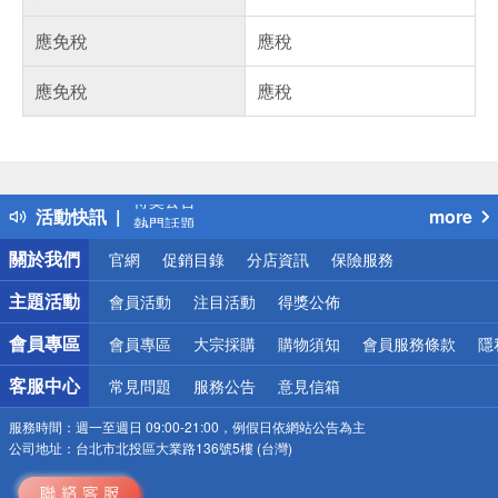
應免稅
應稅
應免稅
應稅
偏遠地區配送
詐騙網頁！請小心！
得獎公告
活動快訊
more
熱門話題
銀行優惠
關於我們
官網
促銷目錄
分店資訊
保險服務
偏遠地區配送
詐騙網頁！請小心！
主題活動
會員活動
注目活動
得獎公佈
會員專區
會員專區
大宗採購
購物須知
會員服務條款
隱
客服中心
常見問題
服務公告
意見信箱
服務時間：
週一至週日 09:00-21:00，例假日依網站公告為主
公司地址：
台北市北投區大業路136號5樓 (台灣)