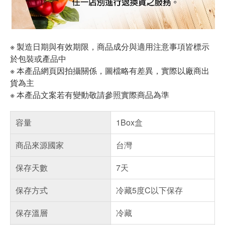
※ 製造日期與有效期限，商品成分與適用注意事項皆標示
於包裝或產品中
※ 本產品網頁因拍攝關係，圖檔略有差異，實際以廠商出
貨為主
※ 本產品文案若有變動敬請參照實際商品為準
容量
1Box盒
商品來源國家
台灣
保存天數
7天
保存方式
冷藏5度C以下保存
保存溫層
冷藏