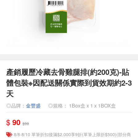
產銷履歷冷藏去骨雞腿排(約200克)-貼
體包裝※因配送關係實際到貨效期約2-3
天
◎品牌：
金豐盛
◎規格： 1Box盒 x 1 x 1BOX盒
$
90
$99
8/8-8/10 單筆折扣後滿$2,000享9折(單筆上限折$500)(部分商