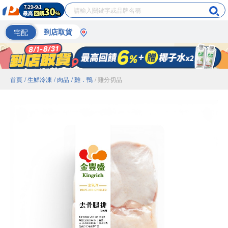
宅配
到店取貨
首頁
/ 生鮮冷凍
/ 肉品
/ 雞．鴨
/ 雞分切品