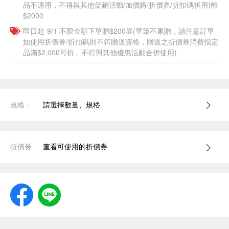
品不適用，不得與其他促銷活動/加價購/折價券/折扣碼併用)離
$2000
即日起-9/1 不限金額下單贈$200券(單筆不累贈，請注意訂單
如使用折價券/折扣碼則不符贈送資格，贈送之折價券消費指定
品滿$2,000可折，不得與其他優惠活動合併使用)
規格：
請選擇數量、規格
折價券
查看可使用的折價券