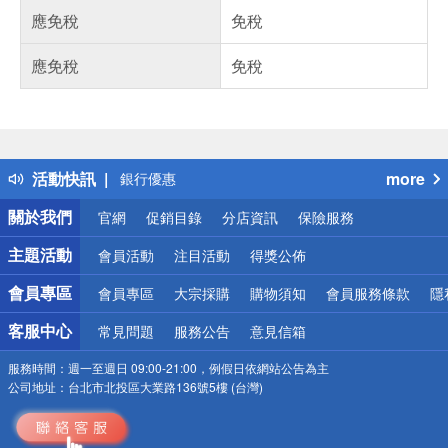
應免稅
免稅
應免稅
免稅
偏遠地區配送
詐騙網頁！請小心！
得獎公告
熱門話題
活動快訊
more
銀行優惠
偏遠地區配送
關於我們
官網
促銷目錄
分店資訊
保險服務
詐騙網頁！請小心！
主題活動
會員活動
注目活動
得獎公佈
會員專區
會員專區
大宗採購
購物須知
會員服務條款
隱
客服中心
常見問題
服務公告
意見信箱
服務時間：
週一至週日 09:00-21:00，例假日依網站公告為主
公司地址：
台北市北投區大業路136號5樓 (台灣)