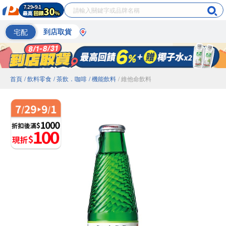
宅配
到店取貨
首頁
/ 飲料零食
/ 茶飲．咖啡
/ 機能飲料
/ 維他命飲料