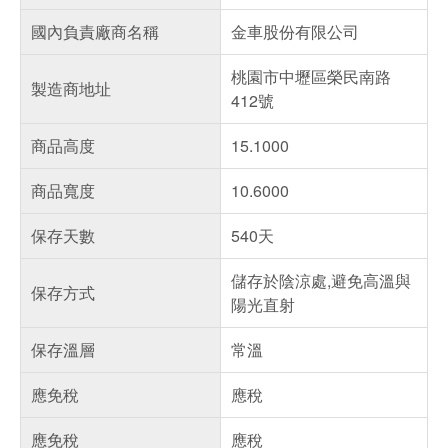
國內負責廠商名稱
金車股份有限公司
桃園市中壢區榮民南路
製造商地址
412號
商品高度
15.1000
商品寬度
10.6000
保存天數
540天
儲存於陰涼處,避免高溫與
保存方式
陽光直射
保存溫層
常溫
應免稅
應稅
應免稅
應稅