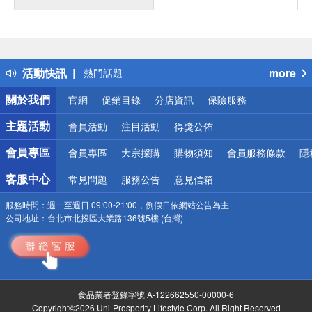
偏遠地區配送
詐騙網頁！請小心！
得獎公告
活動快訊
more
熱門話題
銀行優惠
關於我們
官網
促銷目錄
分店資訊
保險服務
偏遠地區配送
詐騙網頁！請小心！
主題活動
會員活動
注目活動
得獎公佈
會員專區
會員專區
大宗採購
購物須知
會員服務條款
隱
客服中心
常見問題
服務公告
意見信箱
服務時間：
週一至週日 09:00-21:00，例假日依網站公告為主
公司地址：
台北市北投區大業路136號5樓 (台灣)
食品業者登錄字號 A-122662550-00000-6
Copyright©2026 Uni-Prosperity Lifestyle Corp. All Right Reserved