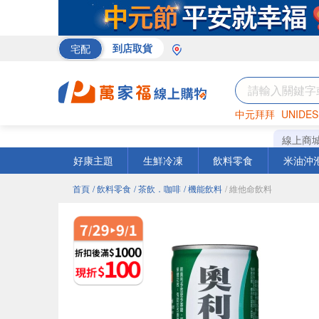
宅配
到店取貨
中元拜拜
UNIDES
巧克力
罐頭
咖啡
線上商
好康主題
生鮮冷凍
飲料零食
米油沖
首頁
/ 飲料零食
/ 茶飲．咖啡
/ 機能飲料
/ 維他命飲料