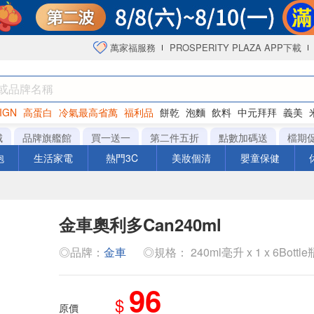
萬家福服務
PROSPERITY PLAZA APP下載
IGN
高蛋白
冷氣最高省萬
福利品
餅乾
泡麵
飲料
中元拜拜
義美
海苔
城
品牌旗艦館
買一送一
第二件五折
點數加碼送
檔期
泡
生活家電
熱門3C
美妝個清
嬰童保健
金車奧利多Can240ml
◎品牌：
金車
◎規格： 240ml毫升 x 1 x 6Bottle
96
$
原價