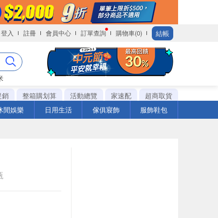
結帳
登入
註冊
會員中心
訂單查詢
購物車(0)
米
促銷
整箱購划算
活動總覽
家速配
超商取貨
休閒娛樂
日用生活
傢俱寢飾
服飾鞋包
瓶