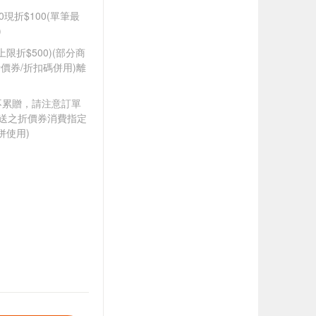
0現折$100(單筆最
)
筆上限折$500)(部分商
價券/折扣碼併用)離
筆不累贈，請注意訂單
贈送之折價券消費指定
併使用)