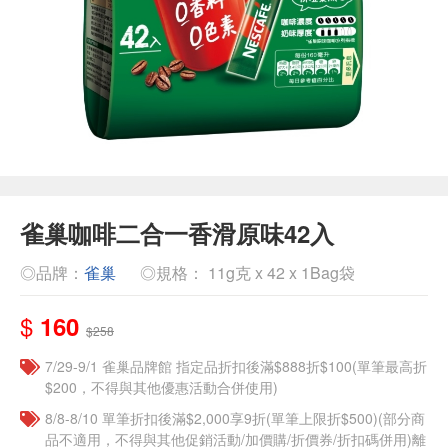
雀巢咖啡二合一香滑原味42入
◎品牌：
雀巢
◎規格： 11g克 x 42 x 1Bag袋
$
160
$258
7/29-9/1 雀巢品牌館 指定品折扣後滿$888折$100(單筆最高折
$200，不得與其他優惠活動合併使用)
8/8-8/10 單筆折扣後滿$2,000享9折(單筆上限折$500)(部分商
品不適用，不得與其他促銷活動/加價購/折價券/折扣碼併用)離