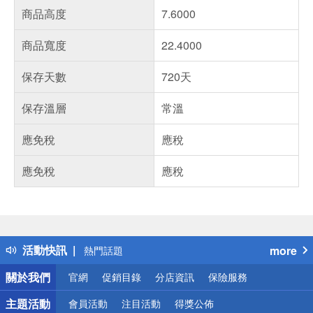
商品高度
7.6000
商品寬度
22.4000
保存天數
720天
保存溫層
常溫
應免稅
應稅
應免稅
應稅
偏遠地區配送
詐騙網頁！請小心！
得獎公告
活動快訊
more
熱門話題
銀行優惠
關於我們
官網
促銷目錄
分店資訊
保險服務
偏遠地區配送
詐騙網頁！請小心！
主題活動
會員活動
注目活動
得獎公佈