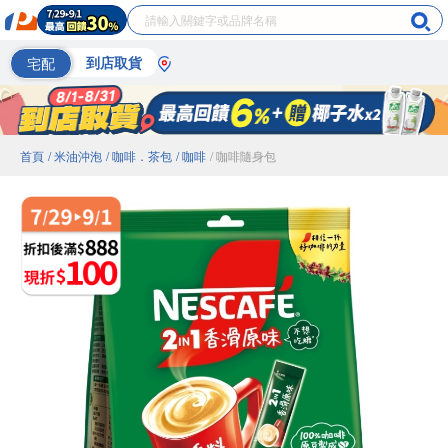
宅配
到店取貨
首頁
/ 米油沖泡
/ 咖啡．茶包
/ 咖啡
/ 咖啡隨身包