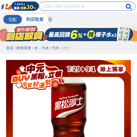
宅配
到店取貨
首頁
/ 飲料零食
/ 水．汽水
/ 汽水
/ 沙士