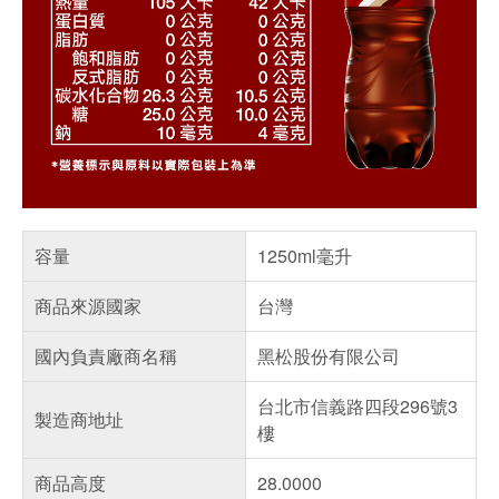
容量
1250ml毫升
商品來源國家
台灣
國內負責廠商名稱
黑松股份有限公司
台北市信義路四段296號3
製造商地址
樓
商品高度
28.0000