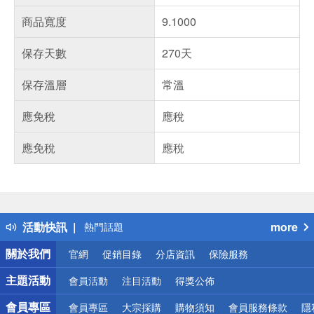
商品寬度
9.1000
保存天數
270天
保存溫層
常溫
應免稅
應稅
應免稅
應稅
偏遠地區配送
詐騙網頁！請小心！
得獎公告
活動快訊
more
熱門話題
銀行優惠
關於我們
官網
促銷目錄
分店資訊
保險服務
偏遠地區配送
詐騙網頁！請小心！
主題活動
會員活動
注目活動
得獎公佈
會員專區
會員專區
大宗採購
購物須知
會員服務條款
隱